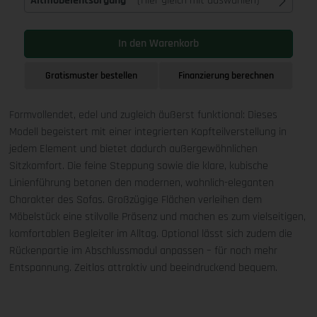
Altmöbelentsorgung
(Hier gleich mit auswählen)
In den Warenkorb
Gratismuster bestellen
Finanzierung berechnen
Formvollendet, edel und zugleich äußerst funktional: Dieses
Modell begeistert mit einer integrierten Kopfteilverstellung in
jedem Element und bietet dadurch außergewöhnlichen
Sitzkomfort. Die feine Steppung sowie die klare, kubische
Linienführung betonen den modernen, wohnlich-eleganten
Charakter des Sofas. Großzügige Flächen verleihen dem
Möbelstück eine stilvolle Präsenz und machen es zum vielseitigen,
komfortablen Begleiter im Alltag. Optional lässt sich zudem die
Rückenpartie im Abschlussmodul anpassen – für noch mehr
Entspannung. Zeitlos attraktiv und beeindruckend bequem.