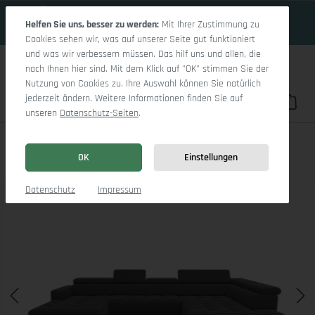
16 Tage 13h:57m:51s
Zum Hauptinhalt springen
Helfen Sie uns, besser zu werden:
Mit Ihrer Zustimmung zu
Cookies sehen wir, was auf unserer Seite gut funktioniert
und was wir verbessern müssen. Das hilf uns und allen, die
nach Ihnen hier sind. Mit dem Klick auf "OK" stimmen Sie der
Nutzung von Cookies zu. Ihre Auswahl können Sie natürlich
jederzeit ändern. Weitere Informationen finden Sie auf
Du hast 0 Pro
War
unseren
Datenschutz-Seiten
.
Marco LO Aho gr Small R
OK
Einstellungen
Bildergalerie überspringen
Datenschutz
Impressum