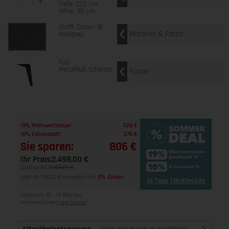
Tiefe: 222 cm
Höhe: 95 cm
Stoff: Crown 18
Material & Farbe
darkgrey
Fuß
Metallfuß schwarz
Füsse
1
19% Mehrwertsteuer
528 €
1
10% Extrarabatt
278 €
Sie sparen:
806 €
Ihr Preis:
2.498,00 €
Listenpreis:
3.304,00 €
oder ab 108,25 € monatlich mit
0% Zinsen
2
16 Tage 13h:57m:51s
Lieferzeit 10 - 14 Wochen
Alle Preise inkl. MwSt
zzgl. Versand