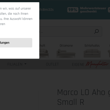
 wir, was auf unserer
17 Tage 23h:8m:31s
allen, die nach Ihnen
zu. Ihre Auswahl können
eren
llungen
sofas
Wohnlandschaft
Ottomane
Schlafsofas
FILIALEN
OUTLET
EIGENE
Marco LO Aho 
Small R