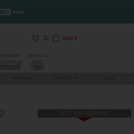
Du hast 0 Produkte auf dem Merkzettel
0,00 €
Warenkorb enthält 0 Position
Chesterfields
Sessel & Co
MARKEN
SERVICE
JOBS
gr
JETZT KONFIGURIEREN