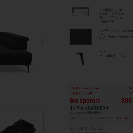
Produktmaße
Breite: 392 cm
Tiefe: 222 cm
Höhe: 95 cm
Stoff: Crown 19 cha
Informationen z
Fuß
Metallfuß schwarz
1
19% Mehrwertsteuer
52
1
10% Extrarabatt
27
Sie sparen:
806
Ihr Preis:
2.498,00 €
Listenpreis:
3.304,00 €
oder ab 108,25 € monatlich mit
0% Zinsen
2
Lieferzeit 10 - 14 Wochen