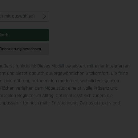
ich mit auswählen)
korb
Finanzierung berechnen
äußerst funktional: Dieses Modell begeistert mit einer integrierten
ment und bietet dadurch außergewöhnlichen Sitzkomfort. Die feine
che Linienführung betonen den modernen, wohnlich-eleganten
Flächen verleihen dem Möbelstück eine stilvolle Präsenz und
rtablen Begleiter im Alltag. Optional lässt sich zudem die
npassen – für noch mehr Entspannung. Zeitlos attraktiv und