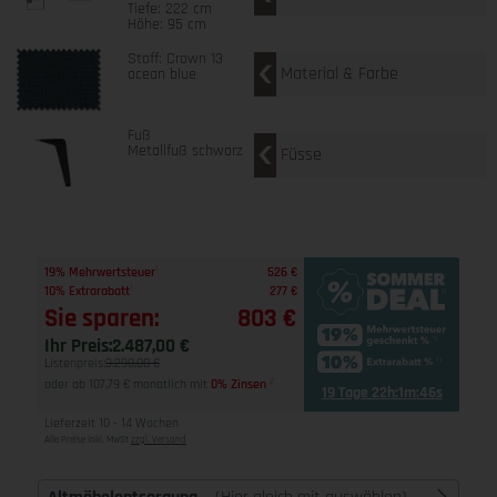
Tiefe: 222 cm
Höhe: 95 cm
Stoff: Crown 13
Material & Farbe
ocean blue
Fuß
Metallfuß schwarz
Füsse
1
19% Mehrwertsteuer
526 €
1
10% Extrarabatt
277 €
Sie sparen:
803 €
Ihr Preis:
2.487,00 €
Listenpreis:
3.290,00 €
oder ab 107,79 € monatlich mit
0% Zinsen
2
19 Tage 22h:1m:45s
Lieferzeit 10 - 14 Wochen
Alle Preise inkl. MwSt
zzgl. Versand