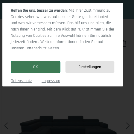
19 Tage 22h:1m:45s
Zum Hauptinhalt springen
Helfen Sie uns, besser zu werden:
Mit Ihrer Zustimmung zu
Cookies sehen wir, was auf unserer Seite gut funktioniert
und was wir verbessern müssen. Das hilf uns und allen, die
nach Ihnen hier sind. Mit dem Klick auf "OK" stimmen Sie der
Nutzung von Cookies zu. Ihre Auswahl können Sie natürlich
jederzeit ändern. Weitere Informationen finden Sie auf
Du hast 0 Pro
War
unseren
Datenschutz-Seiten
.
Marco LO Aho kl Medium L
OK
Einstellungen
Bildergalerie überspringen
Datenschutz
Impressum