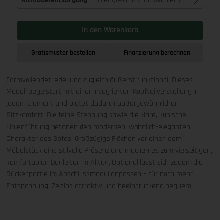
Altmöbelentsorgung
(Hier gleich mit auswählen)
In den Warenkorb
Gratismuster bestellen
Finanzierung berechnen
Formvollendet, edel und zugleich äußerst funktional: Dieses
Modell begeistert mit einer integrierten Kopfteilverstellung in
jedem Element und bietet dadurch außergewöhnlichen
Sitzkomfort. Die feine Steppung sowie die klare, kubische
Linienführung betonen den modernen, wohnlich-eleganten
Charakter des Sofas. Großzügige Flächen verleihen dem
Möbelstück eine stilvolle Präsenz und machen es zum vielseitigen,
komfortablen Begleiter im Alltag. Optional lässt sich zudem die
Rückenpartie im Abschlussmodul anpassen – für noch mehr
Entspannung. Zeitlos attraktiv und beeindruckend bequem.