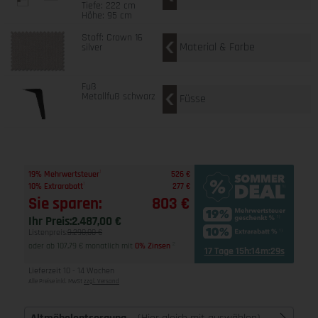
Tiefe: 222 cm
Höhe: 95 cm
Stoff: Crown 16
Material & Farbe
silver
Fuß
Metallfuß schwarz
Füsse
1
19% Mehrwertsteuer
526 €
1
10% Extrarabatt
277 €
Sie sparen:
803 €
Ihr Preis:
2.487,00 €
Listenpreis:
3.290,00 €
oder ab 107,79 € monatlich mit
0% Zinsen
2
17 Tage 15h:14m:28s
Lieferzeit 10 - 14 Wochen
Alle Preise inkl. MwSt
zzgl. Versand