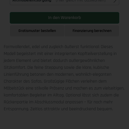
Altmöbelentsorgung
(Hier gleich mit auswählen)
In den Warenkorb
Gratismuster bestellen
Finanzierung berechnen
Formvollendet, edel und zugleich äußerst funktional: Dieses
Modell begeistert mit einer integrierten Kopfteilverstellung in
jedem Element und bietet dadurch außergewöhnlichen
Sitzkomfort. Die feine Steppung sowie die klare, kubische
Linienführung betonen den modernen, wohnlich-eleganten
Charakter des Sofas. Großzügige Flächen verleihen dem
Möbelstück eine stilvolle Präsenz und machen es zum vielseitigen,
komfortablen Begleiter im Alltag. Optional lässt sich zudem die
Rückenpartie im Abschlussmodul anpassen – für noch mehr
Entspannung. Zeitlos attraktiv und beeindruckend bequem.