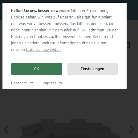
17 Tage 15h:14m:28s
Zum Hauptinhalt springen
Helfen Sie uns, besser zu werden:
Mit Ihrer Zustimmung zu
Cookies sehen wir, was auf unserer Seite gut funktioniert
und was wir verbessern müssen. Das hilf uns und allen, die
nach Ihnen hier sind. Mit dem Klick auf "OK" stimmen Sie der
Nutzung von Cookies zu. Ihre Auswahl können Sie natürlich
jederzeit ändern. Weitere Informationen finden Sie auf
Du hast 0 Pro
War
unseren
Datenschutz-Seiten
.
Marco LO Aho kl Medium L
OK
Einstellungen
Bildergalerie überspringen
Datenschutz
Impressum