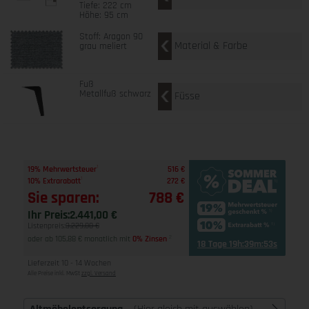
Tiefe: 222 cm
Höhe: 95 cm
Stoff: Aragon 90
Material & Farbe
grau meliert
Fuß
Metallfuß schwarz
Füsse
1
19% Mehrwertsteuer
516 €
1
10% Extrarabatt
272 €
Sie sparen:
788 €
Ihr Preis:
2.441,00 €
Listenpreis:
3.229,00 €
oder ab 105,88 € monatlich mit
0% Zinsen
2
18 Tage 19h:39m:52s
Lieferzeit 10 - 14 Wochen
Alle Preise inkl. MwSt
zzgl. Versand