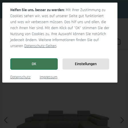
18 Tage 19h:39m:52s
Zum Hauptinhalt springen
Helfen Sie uns, besser zu werden:
Mit Ihrer Zustimmung zu
Cookies sehen wir, was auf unserer Seite gut funktioniert
und was wir verbessern müssen. Das hilf uns und allen, die
nach Ihnen hier sind. Mit dem Klick auf "OK" stimmen Sie der
Nutzung von Cookies zu. Ihre Auswahl können Sie natürlich
jederzeit ändern. Weitere Informationen finden Sie auf
Du hast 0 Pro
War
unseren
Datenschutz-Seiten
.
Marco LO Aho kl Medium R
OK
Einstellungen
Bildergalerie überspringen
Datenschutz
Impressum