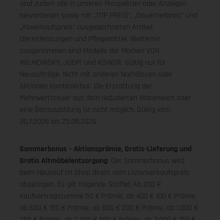
sind zudem alle in unseren Prospekten oder Anzeigen
beworbenen sowie mit „TOP PREIS", „Dauertiefpreis" und
„Abverkaufspreis" ausgezeichneten Artikel,
Dienstleistungen und Pflegemittel. Weiterhin
ausgenommen sind Modelle der Marken VON
WILMOWSKY, JOOP! und KOINOR. Gültig nur für
Neuaufträge. Nicht mit anderen Nachlässen oder
Aktionen kombinierbar. Die Erstattung der
Mehrwertsteuer aus dem reduzierten Warenwert oder
eine Barauszahlung ist nicht möglich.
Gültig vom
30.7.2026 bis 25.08.2026
Sommerbonus – Aktionsprämie, Gratis-Lieferung und
Gratis Altmöbelentsorgung
: Der Sommerbonus wird
beim Neukauf im Shop direkt vom Listenverkaufspreis
abgezogen. Es gilt folgende Staffel: Ab 200 €
Kaufvertragssumme 50 € Prämie, ab 400 € 100 € Prämie,
ab 600 € 150 € Prämie, ab 800 € 200 € Prämie, ab 1.000 €
250 € Prämie, ab 2.000 € 500 € Prämie, ab 3.000 € 750 €