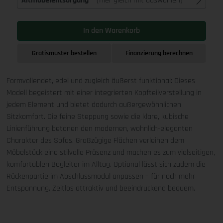
Altmöbelentsorgung
(Hier gleich mit auswählen)
In den Warenkorb
Gratismuster bestellen
Finanzierung berechnen
Formvollendet, edel und zugleich äußerst funktional: Dieses
Modell begeistert mit einer integrierten Kopfteilverstellung in
jedem Element und bietet dadurch außergewöhnlichen
Sitzkomfort. Die feine Steppung sowie die klare, kubische
Linienführung betonen den modernen, wohnlich-eleganten
Charakter des Sofas. Großzügige Flächen verleihen dem
Möbelstück eine stilvolle Präsenz und machen es zum vielseitigen,
komfortablen Begleiter im Alltag. Optional lässt sich zudem die
Rückenpartie im Abschlussmodul anpassen – für noch mehr
Entspannung. Zeitlos attraktiv und beeindruckend bequem.