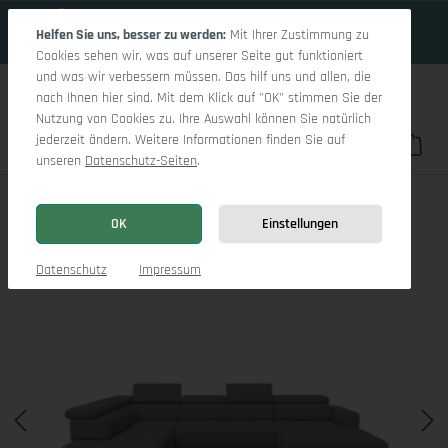
17 Tage 15h:40m:39s
Zum Hauptinhalt springen
Helfen Sie uns, besser zu werden:
Mit Ihrer Zustimmung zu
Cookies sehen wir, was auf unserer Seite gut funktioniert
und was wir verbessern müssen. Das hilf uns und allen, die
nach Ihnen hier sind. Mit dem Klick auf "OK" stimmen Sie der
Nutzung von Cookies zu. Ihre Auswahl können Sie natürlich
jederzeit ändern. Weitere Informationen finden Sie auf
Du hast 0 Pro
War
unseren
Datenschutz-Seiten
.
Marco LO Aho kl Small L
OK
Einstellungen
Bildergalerie überspringen
Datenschutz
Impressum