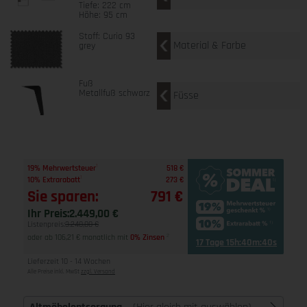
Tiefe: 222 cm
Höhe: 95 cm
Stoff: Curio 93
Material & Farbe
grey
Fuß
Metallfuß schwarz
Füsse
1
19% Mehrwertsteuer
518 €
1
10% Extrarabatt
273 €
Sie sparen:
791 €
Ihr Preis:
2.449,00 €
Listenpreis:
3.240,00 €
oder ab 106,21 € monatlich mit
0% Zinsen
2
17 Tage 15h:40m:39s
Lieferzeit 10 - 14 Wochen
Alle Preise inkl. MwSt
zzgl. Versand