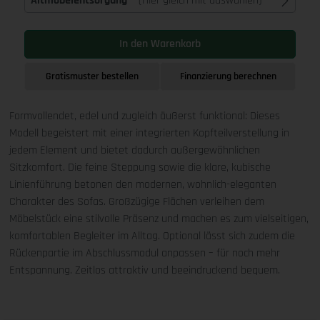
Altmöbelentsorgung
(Hier gleich mit auswählen)
In den Warenkorb
Gratismuster bestellen
Finanzierung berechnen
Formvollendet, edel und zugleich äußerst funktional: Dieses
Modell begeistert mit einer integrierten Kopfteilverstellung in
jedem Element und bietet dadurch außergewöhnlichen
Sitzkomfort. Die feine Steppung sowie die klare, kubische
Linienführung betonen den modernen, wohnlich-eleganten
Charakter des Sofas. Großzügige Flächen verleihen dem
Möbelstück eine stilvolle Präsenz und machen es zum vielseitigen,
komfortablen Begleiter im Alltag. Optional lässt sich zudem die
Rückenpartie im Abschlussmodul anpassen – für noch mehr
Entspannung. Zeitlos attraktiv und beeindruckend bequem.