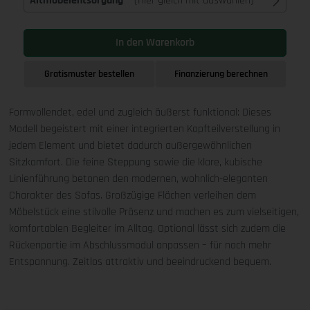
Altmöbelentsorgung
(Hier gleich mit auswählen)
In den Warenkorb
Gratismuster bestellen
Finanzierung berechnen
Formvollendet, edel und zugleich äußerst funktional: Dieses
Modell begeistert mit einer integrierten Kopfteilverstellung in
jedem Element und bietet dadurch außergewöhnlichen
Sitzkomfort. Die feine Steppung sowie die klare, kubische
Linienführung betonen den modernen, wohnlich-eleganten
Charakter des Sofas. Großzügige Flächen verleihen dem
Möbelstück eine stilvolle Präsenz und machen es zum vielseitigen,
komfortablen Begleiter im Alltag. Optional lässt sich zudem die
Rückenpartie im Abschlussmodul anpassen – für noch mehr
Entspannung. Zeitlos attraktiv und beeindruckend bequem.