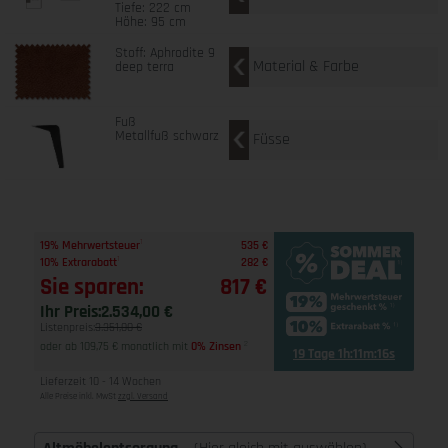
Tiefe: 222 cm
Höhe: 95 cm
Stoff: Aphrodite 9
Material & Farbe
deep terra
Fuß
Metallfuß schwarz
Füsse
1
19% Mehrwertsteuer
535 €
1
10% Extrarabatt
282 €
Sie sparen:
817 €
Ihr Preis:
2.534,00 €
Listenpreis:
3.351,00 €
oder ab 109,75 € monatlich mit
0% Zinsen
2
19 Tage 1h:11m:16s
Lieferzeit 10 - 14 Wochen
Alle Preise inkl. MwSt
zzgl. Versand