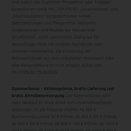
sind zudem alle in unseren Prospekten oder Anzeigen
beworbenen sowie mit „TOP PREIS", „Dauertiefpreis" und
„Abverkaufspreis" ausgezeichneten Artikel,
Dienstleistungen und Pflegemittel. Weiterhin
ausgenommen sind Modelle der Marken VON
WILMOWSKY, JOOP! und KOINOR. Gültig nur für
Neuaufträge. Nicht mit anderen Nachlässen oder
Aktionen kombinierbar. Die Erstattung der
Mehrwertsteuer aus dem reduzierten Warenwert oder
eine Barauszahlung ist nicht möglich.
Gültig vom
30.7.2026 bis 25.08.2026
Sommerbonus – Aktionsprämie, Gratis-Lieferung und
Gratis Altmöbelentsorgung
: Der Sommerbonus wird
beim Neukauf im Shop direkt vom Listenverkaufspreis
abgezogen. Es gilt folgende Staffel: Ab 200 €
Kaufvertragssumme 50 € Prämie, ab 400 € 100 € Prämie,
ab 600 € 150 € Prämie, ab 800 € 200 € Prämie, ab 1.000 €
250 € Prämie, ab 2.000 € 500 € Prämie, ab 3.000 € 750 €