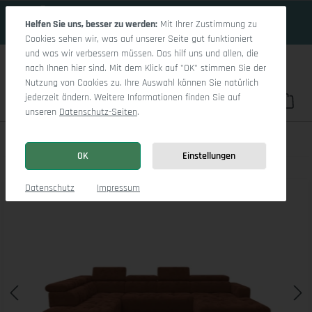
19 Tage 1h:11m:16s
Zum Hauptinhalt springen
Helfen Sie uns, besser zu werden:
Mit Ihrer Zustimmung zu
Cookies sehen wir, was auf unserer Seite gut funktioniert
und was wir verbessern müssen. Das hilf uns und allen, die
nach Ihnen hier sind. Mit dem Klick auf "OK" stimmen Sie der
Nutzung von Cookies zu. Ihre Auswahl können Sie natürlich
jederzeit ändern. Weitere Informationen finden Sie auf
Du hast 0 Pro
War
unseren
Datenschutz-Seiten
.
Marco LO Aho kl Small L
OK
Einstellungen
Bildergalerie überspringen
Datenschutz
Impressum