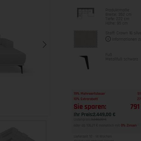
Produktmaße
Breite: 352 cm
Tiefe: 222 cm
Höhe: 95 cm
Stoff: Crown 16 silv
Informationen z
Fuß
Metallfuß schwarz
1
19% Mehrwertsteuer
51
1
10% Extrarabatt
27
Sie sparen:
791
Ihr Preis:
2.449,00 €
Listenpreis:
3.240,00 €
oder ab 106,21 € monatlich mit
0% Zinsen
2
Lieferzeit 10 - 14 Wochen