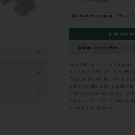
Alle Preise inkl. MwSt
zzgl. Versand
Altmöbelentsorgung
(Hier gle
In den Waren
Gratismuster bestellen
Formvollendet, edel und zugleich 
Kopfteilverstellung in jedem Ele
Steppung sowie die klare, kubis
Charakter des Sofas. Großzügige 
machen es zum vielseitigen, komfo
Rückenpartie im Abschlussmodul a
beeindruckend bequem.