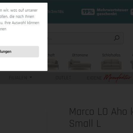
 wir, was auf unserer
19 Tage 7h:3m:17s
allen, die nach Ihnen
zu. Ihre Auswahl können
eren
llungen
sofas
Wohnlandschaft
Ottomane
Schlafsofas
FILIALEN
OUTLET
EIGENE
Marco LO Aho k
Small L