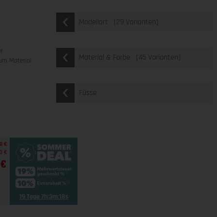
[29 Varianten]
Modellart
er
[45 Varianten]
Material & Farbe
um Material
Füsse
8 €
3 €
 €
19 Tage 7h:3m:17s