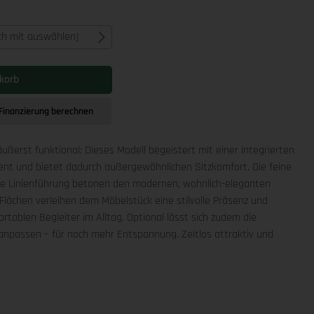
ich mit auswählen)
korb
Finanzierung berechnen
äußerst funktional: Dieses Modell begeistert mit einer integrierten
ment und bietet dadurch außergewöhnlichen Sitzkomfort. Die feine
che Linienführung betonen den modernen, wohnlich-eleganten
Flächen verleihen dem Möbelstück eine stilvolle Präsenz und
rtablen Begleiter im Alltag. Optional lässt sich zudem die
npassen – für noch mehr Entspannung. Zeitlos attraktiv und