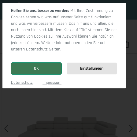
19 Tage 7h:42m:30s
Zum Hauptinhalt springen
Helfen Sie uns, besser zu werden:
Mit Ihrer Zustimmung zu
Cookies sehen wir, was auf unserer Seite gut funktioniert
und was wir verbessern müssen. Das hilf uns und allen, die
nach Ihnen hier sind. Mit dem Klick auf "OK" stimmen Sie der
Nutzung von Cookies zu. Ihre Auswahl können Sie natürlich
jederzeit ändern. Weitere Informationen finden Sie auf
Du hast 0 Pro
War
unseren
Datenschutz-Seiten
.
Marco LO Aho kl Small R
OK
Einstellungen
Bildergalerie überspringen
Datenschutz
Impressum