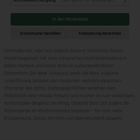
Altmöbelentsorgung
(Hier gleich mit auswählen)
In den Warenkorb
Gratismuster bestellen
Finanzierung berechnen
Formvollendet, edel und zugleich äußerst funktional: Dieses
Modell begeistert mit einer integrierten Kopfteilverstellung in
jedem Element und bietet dadurch außergewöhnlichen
Sitzkomfort. Die feine Steppung sowie die klare, kubische
Linienführung betonen den modernen, wohnlich-eleganten
Charakter des Sofas. Großzügige Flächen verleihen dem
Möbelstück eine stilvolle Präsenz und machen es zum vielseitigen,
komfortablen Begleiter im Alltag. Optional lässt sich zudem die
Rückenpartie im Abschlussmodul anpassen – für noch mehr
Entspannung. Zeitlos attraktiv und beeindruckend bequem.