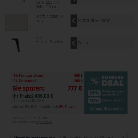
Tiefe: 222 cm
Höhe: 95 cm
Stoff: Aragon 01
Material & Farbe
ivory
Fuß
Metallfuß schwarz
Füsse
1
19% Mehrwertsteuer
509 €
1
10% Extrarabatt
268 €
Sie sparen:
777 €
Ihr Preis:
2.406,00 €
Listenpreis:
3.183,00 €
oder ab 104,42 € monatlich mit
0% Zinsen
2
19 Tage 7h:42m:30s
Lieferzeit 10 - 14 Wochen
Alle Preise inkl. MwSt
zzgl. Versand