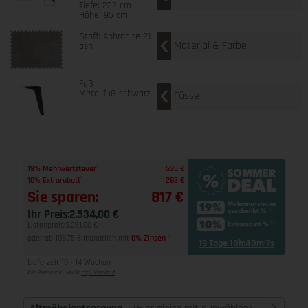
Tiefe: 222 cm
Höhe: 95 cm
Stoff: Aphrodite 21
Material & Farbe
ash
Fuß
Metallfuß schwarz
Füsse
1
19% Mehrwertsteuer
535 €
1
10% Extrarabatt
282 €
Sie sparen:
817 €
Ihr Preis:
2.534,00 €
Listenpreis:
3.351,00 €
oder ab 109,75 € monatlich mit
0% Zinsen
2
19 Tage 10h:40m:6s
Lieferzeit 10 - 14 Wochen
Alle Preise inkl. MwSt
zzgl. Versand