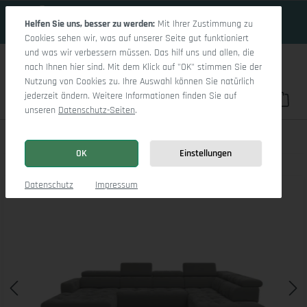
19 Tage 10h:40m:6s
Zum Hauptinhalt springen
Helfen Sie uns, besser zu werden:
Mit Ihrer Zustimmung zu
Cookies sehen wir, was auf unserer Seite gut funktioniert
und was wir verbessern müssen. Das hilf uns und allen, die
nach Ihnen hier sind. Mit dem Klick auf "OK" stimmen Sie der
Nutzung von Cookies zu. Ihre Auswahl können Sie natürlich
jederzeit ändern. Weitere Informationen finden Sie auf
Du hast 0 Pro
War
unseren
Datenschutz-Seiten
.
Marco LO Aho kl Small R
OK
Einstellungen
Bildergalerie überspringen
Datenschutz
Impressum