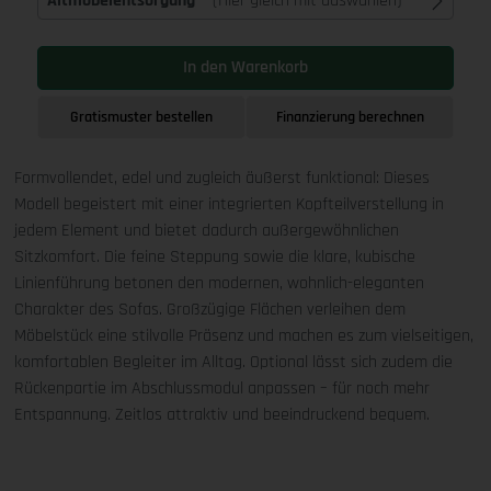
Altmöbelentsorgung
(Hier gleich mit auswählen)
In den Warenkorb
Gratismuster bestellen
Finanzierung berechnen
Formvollendet, edel und zugleich äußerst funktional: Dieses
Modell begeistert mit einer integrierten Kopfteilverstellung in
jedem Element und bietet dadurch außergewöhnlichen
Sitzkomfort. Die feine Steppung sowie die klare, kubische
Linienführung betonen den modernen, wohnlich-eleganten
Charakter des Sofas. Großzügige Flächen verleihen dem
Möbelstück eine stilvolle Präsenz und machen es zum vielseitigen,
komfortablen Begleiter im Alltag. Optional lässt sich zudem die
Rückenpartie im Abschlussmodul anpassen – für noch mehr
Entspannung. Zeitlos attraktiv und beeindruckend bequem.