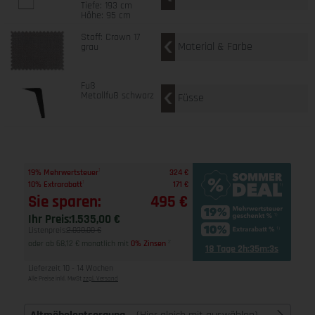
Tiefe: 193 cm
Höhe: 95 cm
Stoff: Crown 17
Material & Farbe
grau
Fuß
Metallfuß schwarz
Füsse
1
19% Mehrwertsteuer
324 €
1
10% Extrarabatt
171 €
Sie sparen:
495 €
Ihr Preis:
1.535,00 €
Listenpreis:
2.030,00 €
oder ab 68,12 € monatlich mit
0% Zinsen
2
18 Tage 2h:35m:2s
Lieferzeit 10 - 14 Wochen
Alle Preise inkl. MwSt
zzgl. Versand