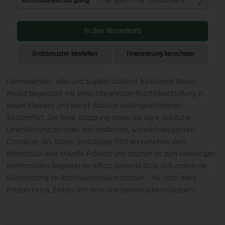
Altmöbelentsorgung
(Hier gleich mit auswählen)
In den Warenkorb
Gratismuster bestellen
Finanzierung berechnen
Formvollendet, edel und zugleich äußerst funktional: Dieses
Modell begeistert mit einer integrierten Kopfteilverstellung in
jedem Element und bietet dadurch außergewöhnlichen
Sitzkomfort. Die feine Steppung sowie die klare, kubische
Linienführung betonen den modernen, wohnlich-eleganten
Charakter des Sofas. Großzügige Flächen verleihen dem
Möbelstück eine stilvolle Präsenz und machen es zum vielseitigen,
komfortablen Begleiter im Alltag. Optional lässt sich zudem die
Rückenpartie im Abschlussmodul anpassen – für noch mehr
Entspannung. Zeitlos attraktiv und beeindruckend bequem.