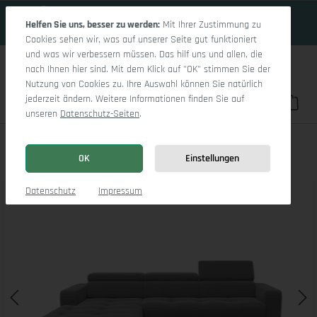
18 Tage 2h:35m:2s
Zum Hauptinhalt springen
Helfen Sie uns, besser zu werden:
Mit Ihrer Zustimmung zu
Cookies sehen wir, was auf unserer Seite gut funktioniert
und was wir verbessern müssen. Das hilf uns und allen, die
nach Ihnen hier sind. Mit dem Klick auf "OK" stimmen Sie der
Nutzung von Cookies zu. Ihre Auswahl können Sie natürlich
jederzeit ändern. Weitere Informationen finden Sie auf
Du hast 0 Pro
War
unseren
Datenschutz-Seiten
.
Marco LO Medium L
OK
Einstellungen
Bildergalerie überspringen
Datenschutz
Impressum