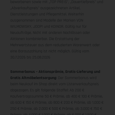
beworbenen sowie mit „TOP PREIS", „Dauertiefpreis" und
„Abverkaufspreis" ausgezeichneten Artikel,
Dienstleistungen und Pflegemittel. Weiterhin
ausgenommen sind Modelle der Marken VON
WILMOWSKY, JOOP! und KOINOR. Gültig nur für
Neuaufträge. Nicht mit anderen Nachlässen oder
Aktionen kombinierbar. Die Erstattung der
Mehrwertsteuer aus dem reduzierten Warenwert oder
eine Barauszahlung ist nicht möglich.
Gültig vom
30.7.2026 bis 25.08.2026
Sommerbonus – Aktionsprämie, Gratis-Lieferung und
Gratis Altmöbelentsorgung
: Der Sommerbonus wird
beim Neukauf im Shop direkt vom Listenverkaufspreis
abgezogen. Es gilt folgende Staffel: Ab 200 €
Kaufvertragssumme 50 € Prämie, ab 400 € 100 € Prämie,
ab 600 € 150 € Prämie, ab 800 € 200 € Prämie, ab 1.000 €
250 € Prämie, ab 2.000 € 500 € Prämie, ab 3.000 € 750 €
Prämie, ab 4.000 € 1.000 € Prämie, ab 6.000 € 1.500 €