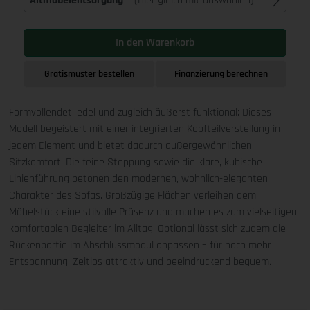
Altmöbelentsorgung
(Hier gleich mit auswählen)
In den Warenkorb
Gratismuster bestellen
Finanzierung berechnen
Formvollendet, edel und zugleich äußerst funktional: Dieses
Modell begeistert mit einer integrierten Kopfteilverstellung in
jedem Element und bietet dadurch außergewöhnlichen
Sitzkomfort. Die feine Steppung sowie die klare, kubische
Linienführung betonen den modernen, wohnlich-eleganten
Charakter des Sofas. Großzügige Flächen verleihen dem
Möbelstück eine stilvolle Präsenz und machen es zum vielseitigen,
komfortablen Begleiter im Alltag. Optional lässt sich zudem die
Rückenpartie im Abschlussmodul anpassen – für noch mehr
Entspannung. Zeitlos attraktiv und beeindruckend bequem.