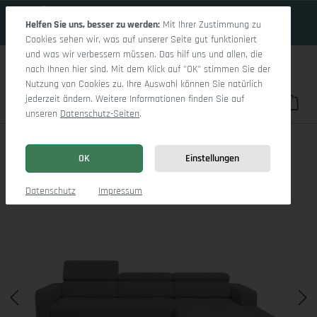
15 Tage 14h:51m:48s
Zum Hauptinhalt springen
Helfen Sie uns, besser zu werden:
Mit Ihrer Zustimmung zu
Cookies sehen wir, was auf unserer Seite gut funktioniert
und was wir verbessern müssen. Das hilf uns und allen, die
nach Ihnen hier sind. Mit dem Klick auf "OK" stimmen Sie der
Nutzung von Cookies zu. Ihre Auswahl können Sie natürlich
jederzeit ändern. Weitere Informationen finden Sie auf
Du hast 0 Pro
War
unseren
Datenschutz-Seiten
.
Marco LO Medium R
OK
Einstellungen
Bildergalerie überspringen
Datenschutz
Impressum