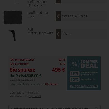
Tiefe: 193 cm
Höhe: 95 cm
Stoff: Curio 93
Material & Farbe
grey
Fuß
Metallfuß schwarz
Füsse
1
19% Mehrwertsteuer
324 €
1
10% Extrarabatt
171 €
Sie sparen:
495 €
Ihr Preis:
1.535,00 €
Listenpreis:
2.030,00 €
oder ab 68,12 € monatlich mit
0% Zinsen
2
15 Tage 14h:51m:48s
Lieferzeit 10 - 14 Wochen
Alle Preise inkl. MwSt
zzgl. Versand