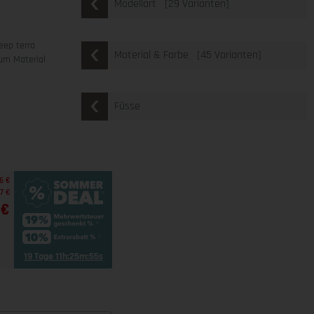
[29 Varianten]
Modellart
eep terra
[45 Varianten]
Material & Farbe
um Material
Füsse
6 €
77 €
 €
19 Tage 11h:25m:53s