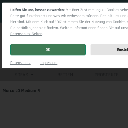
 Hauptinhalt springen
Zur Suche springen
Zur Hauptnavigation springen
Helfen Sie uns, besser zu werden:
Mit Ihrer Zustimmung zu Cookies sehen
Seite gut funktioniert und was wir verbessern müssen. Das hilf uns und 
hier sind. Mit dem Klick auf "OK" stimmen Sie der Nutzung von Cookies 
Sie natürlich jederzeit ändern. Weitere Informationen finden Sie auf uns
Datenschutz-Seiten
.
OK
Einste
Einzelsofas
Eck
Datenschutz
Impressum
SOFAS
BETTEN
PROSPEKTE
Marco LO Medium R
Bildergalerie überspringen