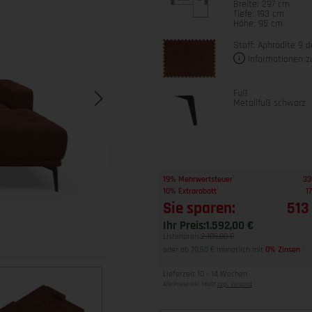
Breite: 297 cm
Tiefe: 193 cm
Höhe: 95 cm
Stoff: Aphrodite 9 d
Informationen z
Fuß
Metallfuß schwarz
1
19% Mehrwertsteuer
33
1
10% Extrarabatt
1
Sie sparen:
513
Ihr Preis:
1.592,00 €
Listenpreis:
2.105,00 €
oder ab 70,50 € monatlich mit
0% Zinsen
2
Lieferzeit 10 - 14 Wochen
Alle Preise inkl. MwSt
zzgl. Versand