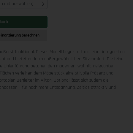
ich mit auswählen)
korb
Finanzierung berechnen
äußerst funktional: Dieses Modell begeistert mit einer integrierten
ment und bietet dadurch außergewöhnlichen Sitzkomfort. Die feine
che Linienführung betonen den modernen, wohnlich-eleganten
Flächen verleihen dem Möbelstück eine stilvolle Präsenz und
rtablen Begleiter im Alltag. Optional lässt sich zudem die
npassen – für noch mehr Entspannung. Zeitlos attraktiv und