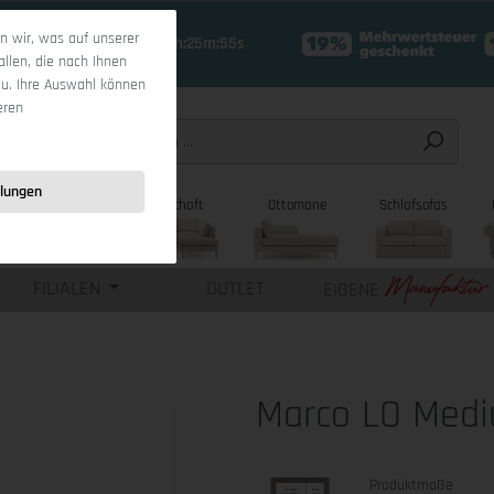
 wir, was auf unserer
19 Tage 11h:25m:53s
allen, die nach Ihnen
zu. Ihre Auswahl können
eren
llungen
sofas
Wohnlandschaft
Ottomane
Schlafsofas
FILIALEN
OUTLET
EIGENE
Marco LO Med
Produktmaße