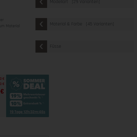
[29 Varianten]
Modellart
ver
[45 Varianten]
Material & Farbe
um Material
Füsse
0 €
3 €
 €
19 Tage 12h:32m:45s