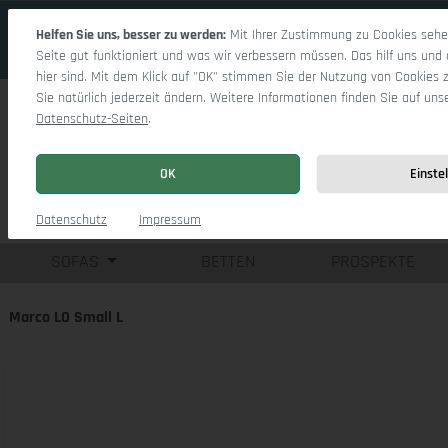
 Hauptinhalt springen
Zur Suche springen
Zur Hauptnavigation springen
Helfen Sie uns, besser zu werden:
Mit Ihrer Zustimmung zu Cookies sehen
Seite gut funktioniert und was wir verbessern müssen. Das hilf uns und 
hier sind. Mit dem Klick auf "OK" stimmen Sie der Nutzung von Cookies 
Sie natürlich jederzeit ändern. Weitere Informationen finden Sie auf uns
Datenschutz-Seiten
.
OK
Einste
Einzelsofas
Eck
Datenschutz
Impressum
SOFAS
BETTEN
PROSPEKTE
Marco LO Small L
Bildergalerie überspringen