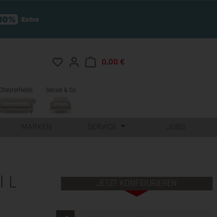
Du hast 0 Produkte auf dem Merkzettel
0,00 €
Warenkorb enthält 0 Position
Chesterfields
Sessel & Co
MARKEN
SERVICE
JOBS
l L
JETZT KONFIGURIEREN