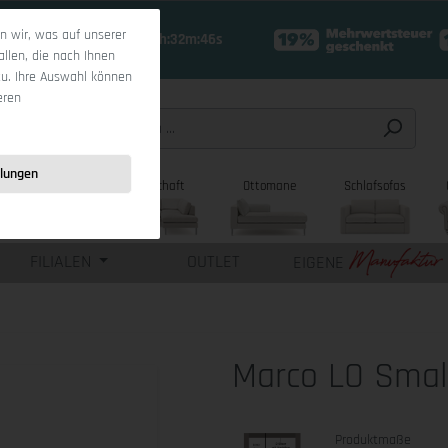
 wir, was auf unserer
19 Tage 12h:32m:45s
allen, die nach Ihnen
zu. Ihre Auswahl können
eren
llungen
sofas
Wohnlandschaft
Ottomane
Schlafsofas
FILIALEN
OUTLET
EIGENE
Marco LO Smal
Produktmaße