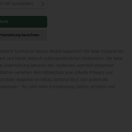
ich mit auswählen)
korb
Finanzierung berechnen
äußerst funktional: Dieses Modell begeistert mit einer integrierten
ment und bietet dadurch außergewöhnlichen Sitzkomfort. Die feine
che Linienführung betonen den modernen, wohnlich-eleganten
Flächen verleihen dem Möbelstück eine stilvolle Präsenz und
rtablen Begleiter im Alltag. Optional lässt sich zudem die
npassen – für noch mehr Entspannung. Zeitlos attraktiv und