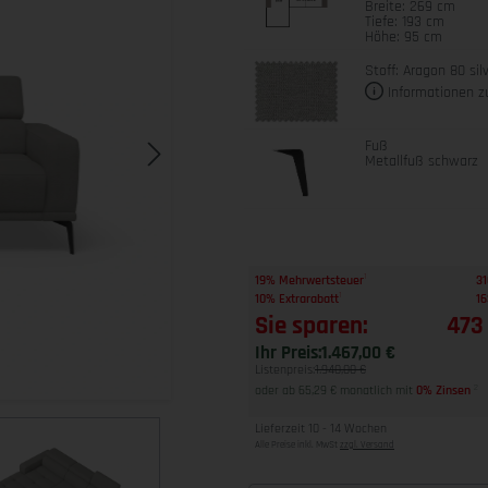
Breite: 269 cm
Tiefe: 193 cm
Höhe: 95 cm
Stoff: Aragon 80 sil
Informationen z
Fuß
Metallfuß schwarz
1
19% Mehrwertsteuer
31
1
10% Extrarabatt
16
Sie sparen:
473
Ihr Preis:
1.467,00 €
Listenpreis:
1.940,00 €
oder ab 65,29 € monatlich mit
0% Zinsen
2
Lieferzeit 10 - 14 Wochen
Alle Preise inkl. MwSt
zzgl. Versand