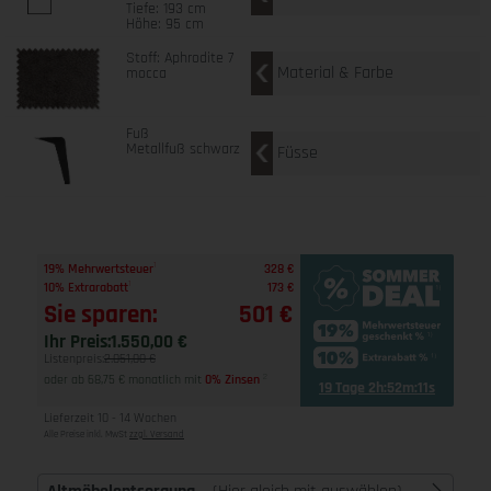
Tiefe: 193 cm
Höhe: 95 cm
Stoff: Aphrodite 7
Material & Farbe
mocca
Fuß
Metallfuß schwarz
Füsse
1
19% Mehrwertsteuer
328 €
1
10% Extrarabatt
173 €
Sie sparen:
501 €
Ihr Preis:
1.550,00 €
Listenpreis:
2.051,00 €
oder ab 68,75 € monatlich mit
0% Zinsen
2
19 Tage 2h:52m:10s
Lieferzeit 10 - 14 Wochen
Alle Preise inkl. MwSt
zzgl. Versand