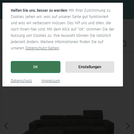
19 Tage 2h:52m:10s
Zum Hauptinhalt springen
Helfen Sie uns, besser zu werden:
Mit Ihrer Zustimmung zu
Cookies sehen wir, was auf unserer Seite gut funktioniert
und was wir verbessern müssen. Das hilf uns und allen, die
nach Ihnen hier sind. Mit dem Klick auf "OK" stimmen Sie der
Nutzung von Cookies zu. Ihre Auswahl können Sie natürlich
jederzeit ändern. Weitere Informationen finden Sie auf
Du hast 0 Pro
War
unseren
Datenschutz-Seiten
.
Marco LO Small L
OK
Einstellungen
Bildergalerie überspringen
Datenschutz
Impressum