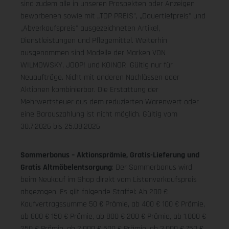
sind zudem alle in unseren Prospekten oder Anzeigen
beworbenen sowie mit „TOP PREIS", „Dauertiefpreis" und
„Abverkaufspreis" ausgezeichneten Artikel,
Dienstleistungen und Pflegemittel. Weiterhin
ausgenommen sind Modelle der Marken VON
WILMOWSKY, JOOP! und KOINOR. Gültig nur für
Neuaufträge. Nicht mit anderen Nachlässen oder
Aktionen kombinierbar. Die Erstattung der
Mehrwertsteuer aus dem reduzierten Warenwert oder
eine Barauszahlung ist nicht möglich.
Gültig vom
30.7.2026 bis 25.08.2026
Sommerbonus – Aktionsprämie, Gratis-Lieferung und
Gratis Altmöbelentsorgung
: Der Sommerbonus wird
beim Neukauf im Shop direkt vom Listenverkaufspreis
abgezogen. Es gilt folgende Staffel: Ab 200 €
Kaufvertragssumme 50 € Prämie, ab 400 € 100 € Prämie,
ab 600 € 150 € Prämie, ab 800 € 200 € Prämie, ab 1.000 €
250 € Prämie, ab 2.000 € 500 € Prämie, ab 3.000 € 750 €