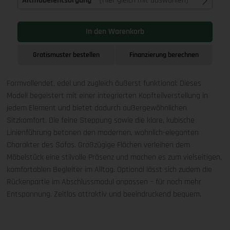
Altmöbelentsorgung
(Hier gleich mit auswählen)
In den Warenkorb
Gratismuster bestellen
Finanzierung berechnen
Formvollendet, edel und zugleich äußerst funktional: Dieses
Modell begeistert mit einer integrierten Kopfteilverstellung in
jedem Element und bietet dadurch außergewöhnlichen
Sitzkomfort. Die feine Steppung sowie die klare, kubische
Linienführung betonen den modernen, wohnlich-eleganten
Charakter des Sofas. Großzügige Flächen verleihen dem
Möbelstück eine stilvolle Präsenz und machen es zum vielseitigen,
komfortablen Begleiter im Alltag. Optional lässt sich zudem die
Rückenpartie im Abschlussmodul anpassen – für noch mehr
Entspannung. Zeitlos attraktiv und beeindruckend bequem.