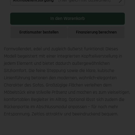
Altmöbelentsorgung
(Hier gleich mit auswählen)
In den Warenkorb
Gratismuster bestellen
Finanzierung berechnen
Formvollendet, edel und zugleich äußerst funktional: Dieses
Modell begeistert mit einer integrierten Kopfteilverstellung in
jedem Element und bietet dadurch außergewöhnlichen
Sitzkomfort. Die feine Steppung sowie die klare, kubische
Linienführung betonen den modernen, wohnlich-eleganten
Charakter des Sofas. Großzügige Flächen verleihen dem
Möbelstück eine stilvolle Präsenz und machen es zum vielseitigen,
komfortablen Begleiter im Alltag. Optional lässt sich zudem die
Rückenpartie im Abschlussmodul anpassen – für noch mehr
Entspannung. Zeitlos attraktiv und beeindruckend bequem.