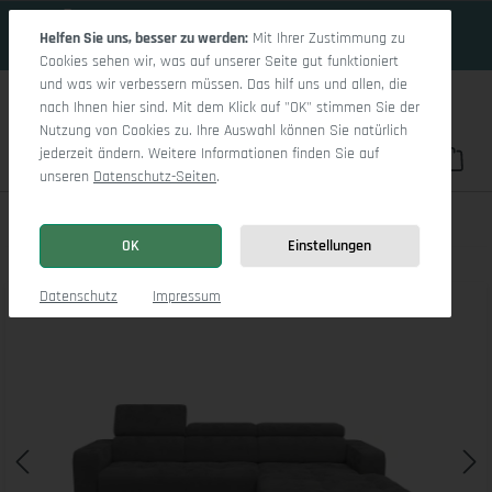
18 Tage 3h:45m:29s
Zum Hauptinhalt springen
Helfen Sie uns, besser zu werden:
Mit Ihrer Zustimmung zu
Cookies sehen wir, was auf unserer Seite gut funktioniert
und was wir verbessern müssen. Das hilf uns und allen, die
nach Ihnen hier sind. Mit dem Klick auf "OK" stimmen Sie der
Nutzung von Cookies zu. Ihre Auswahl können Sie natürlich
jederzeit ändern. Weitere Informationen finden Sie auf
Du hast 0 Pro
War
unseren
Datenschutz-Seiten
.
Marco LO Small R
OK
Einstellungen
Bildergalerie überspringen
Datenschutz
Impressum