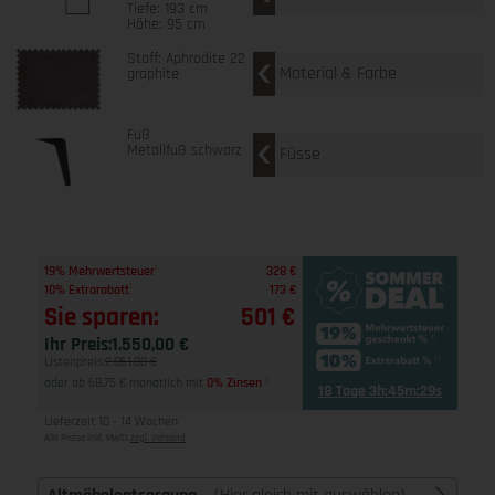
Tiefe: 193 cm
Höhe: 95 cm
Stoff: Aphrodite 22
Material & Farbe
graphite
Fuß
Metallfuß schwarz
Füsse
1
19% Mehrwertsteuer
328 €
1
10% Extrarabatt
173 €
Sie sparen:
501 €
Ihr Preis:
1.550,00 €
Listenpreis:
2.051,00 €
oder ab 68,75 € monatlich mit
0% Zinsen
2
18 Tage 3h:45m:29s
Lieferzeit 10 - 14 Wochen
Alle Preise inkl. MwSt
zzgl. Versand