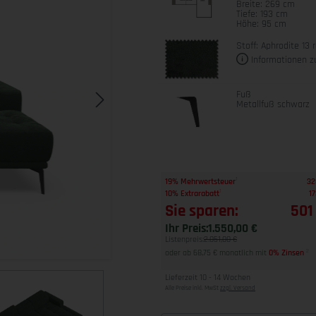
Breite: 269 cm
Tiefe: 193 cm
Höhe: 95 cm
Stoff: Aphrodite 13 r
Informationen z
Fuß
Metallfuß schwarz
1
19% Mehrwertsteuer
32
1
10% Extrarabatt
17
Sie sparen:
501
Ihr Preis:
1.550,00 €
Listenpreis:
2.051,00 €
oder ab 68,75 € monatlich mit
0% Zinsen
2
Lieferzeit 10 - 14 Wochen
Alle Preise inkl. MwSt
zzgl. Versand