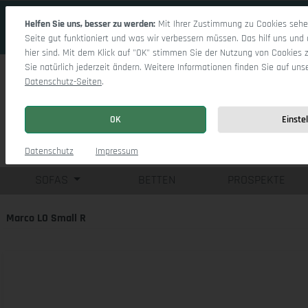
 Hauptinhalt springen
Zur Suche springen
Zur Hauptnavigation springen
Helfen Sie uns, besser zu werden:
Mit Ihrer Zustimmung zu Cookies sehen
Seite gut funktioniert und was wir verbessern müssen. Das hilf uns und 
hier sind. Mit dem Klick auf "OK" stimmen Sie der Nutzung von Cookies 
Sie natürlich jederzeit ändern. Weitere Informationen finden Sie auf uns
Datenschutz-Seiten
.
OK
Einste
Einzelsofas
Eck
Datenschutz
Impressum
SOFAS
BETTEN
PROSPEKTE
Marco LO Small R
Bildergalerie überspringen