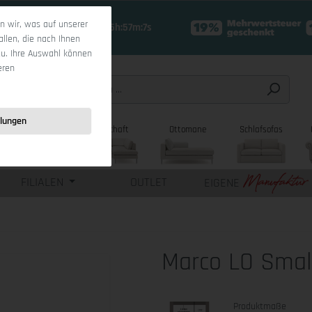
 wir, was auf unserer
18 Tage 15h:57m:5s
allen, die nach Ihnen
zu. Ihre Auswahl können
eren
llungen
sofas
Wohnlandschaft
Ottomane
Schlafsofas
FILIALEN
OUTLET
EIGENE
Marco LO Smal
Produktmaße