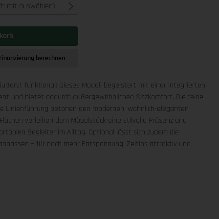
ich mit auswählen)
korb
Finanzierung berechnen
äußerst funktional: Dieses Modell begeistert mit einer integrierten
ment und bietet dadurch außergewöhnlichen Sitzkomfort. Die feine
che Linienführung betonen den modernen, wohnlich-eleganten
Flächen verleihen dem Möbelstück eine stilvolle Präsenz und
rtablen Begleiter im Alltag. Optional lässt sich zudem die
npassen – für noch mehr Entspannung. Zeitlos attraktiv und