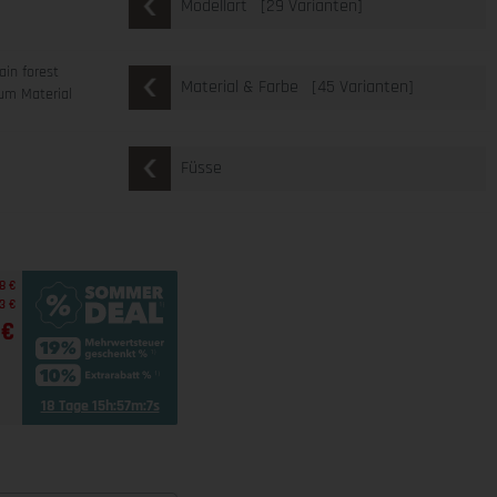
[29 Varianten]
Modellart
ain forest
[45 Varianten]
Material & Farbe
um Material
Füsse
8 €
3 €
 €
18 Tage 15h:57m:5s