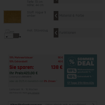
Tiefe: 73 cm
Höhe: 44 cm
Stoff: Vogue 9
Material & Farbe
amber
mot. Sitzvorzug
Funktionen
1
19% Mehrwertsteuer
90 €
1
10% Extrarabatt
48 €
Sie sparen:
138 €
Ihr Preis:
423,00 €
Listenpreis:
561,00 €
oder ab 20,75 € monatlich mit
0% Zinsen
2
17 Tage 21h:18m:42s
Lieferzeit 14 - 16 Wochen
Alle Preise inkl. MwSt
zzgl. Versand