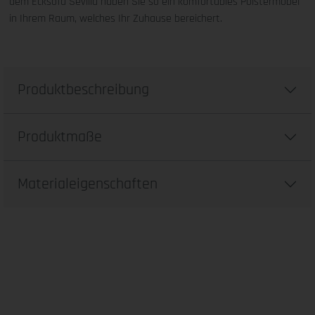
dem Ecksofa Sevilla haben Sie so ein komfortables Polstermöbel
in Ihrem Raum, welches Ihr Zuhause bereichert.
Produktbeschreibung
Produktmaße
Materialeigenschaften