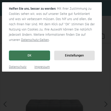
18 Tage 16h:14m:32s
Zum Hauptinhalt springen
Helfen Sie uns, besser zu werden:
Mit Ihrer Zustimmung zu
Cookies sehen wir, was auf unserer Seite gut funktioniert
und was wir verbessern müssen. Das hilf uns und allen, die
nach Ihnen hier sind. Mit dem Klick auf "OK" stimmen Sie der
Nutzung von Cookies zu. Ihre Auswahl können Sie natürlich
jederzeit ändern. Weitere Informationen finden Sie auf
Du hast 0 Pro
War
unseren
Datenschutz-Seiten
.
Sevilla Hockerbank
OK
Einstellungen
Bildergalerie überspringen
Datenschutz
Impressum