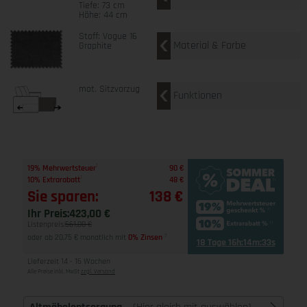
Tiefe: 73 cm
Höhe: 44 cm
Stoff: Vogue 16
Material & Farbe
Graphite
mot. Sitzvorzug
Funktionen
1
19% Mehrwertsteuer
90 €
1
10% Extrarabatt
48 €
Sie sparen:
138 €
Ihr Preis:
423,00 €
Listenpreis:
561,00 €
oder ab 20,75 € monatlich mit
0% Zinsen
2
18 Tage 16h:14m:32s
Lieferzeit 14 - 16 Wochen
Alle Preise inkl. MwSt
zzgl. Versand