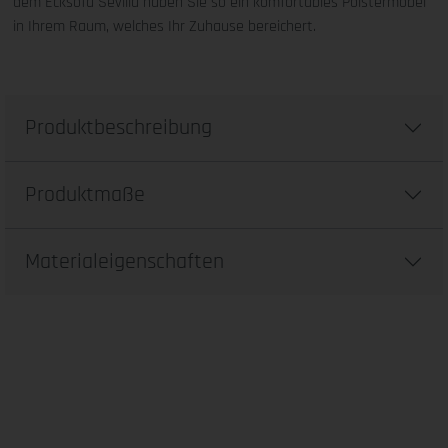
dem Ecksofa Sevilla haben Sie so ein komfortables Polstermöbel
in Ihrem Raum, welches Ihr Zuhause bereichert.
Produktbeschreibung
Produktmaße
Materialeigenschaften