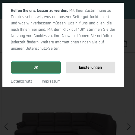
18 Tage 5h:48m:8s
Zum Hauptinhalt springen
Helfen Sie uns, besser zu werden:
Mit Ihrer Zustimmung zu
Cookies sehen wir, was auf unserer Seite gut funktioniert
und was wir verbessern müssen. Das hilf uns und allen, die
nach Ihnen hier sind. Mit dem Klick auf "OK" stimmen Sie der
Nutzung von Cookies zu. Ihre Auswahl können Sie natürlich
jederzeit ändern. Weitere Informationen finden Sie auf
Du hast 0 Pro
War
unseren
Datenschutz-Seiten
.
Sitz Concept Classic 1036 Q CanNe L
OK
Einstellungen
Bildergalerie überspringen
Datenschutz
Impressum