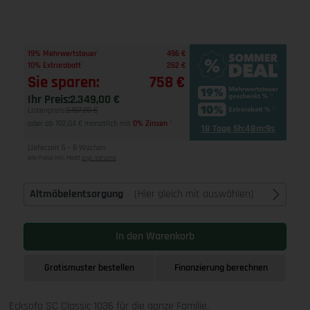
1
19% Mehrwertsteuer
496 €
1
10% Extrarabatt
262 €
Sie sparen:
758 €
Ihr Preis:
2.349,00 €
Listenpreis:
3.107,00 €
oder ab 102,04 € monatlich mit
0% Zinsen
2
18 Tage 5h:48m:8s
Lieferzeit 6 - 8 Wochen
Alle Preise inkl. MwSt
zzgl. Versand
Altmöbelentsorgung
(Hier gleich mit auswählen)
In den Warenkorb
Gratismuster bestellen
Finanzierung berechnen
Ecksofa SC Classic 1036 für die ganze Familie.