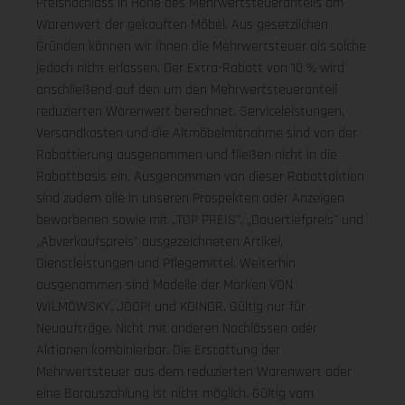
Preisnachlass in Höhe des Mehrwertsteueranteils am
Warenwert der gekauften Möbel. Aus gesetzlichen
Gründen können wir Ihnen die Mehrwertsteuer als solche
jedoch nicht erlassen. Der Extra-Rabatt von 10 % wird
anschließend auf den um den Mehrwertsteueranteil
reduzierten Warenwert berechnet. Serviceleistungen,
Versandkosten und die Altmöbelmitnahme sind von der
Rabattierung ausgenommen und fließen nicht in die
Rabattbasis ein. Ausgenommen von dieser Rabattaktion
sind zudem alle in unseren Prospekten oder Anzeigen
beworbenen sowie mit „TOP PREIS", „Dauertiefpreis" und
„Abverkaufspreis" ausgezeichneten Artikel,
Dienstleistungen und Pflegemittel. Weiterhin
ausgenommen sind Modelle der Marken VON
WILMOWSKY, JOOP! und KOINOR. Gültig nur für
Neuaufträge. Nicht mit anderen Nachlässen oder
Aktionen kombinierbar. Die Erstattung der
Mehrwertsteuer aus dem reduzierten Warenwert oder
eine Barauszahlung ist nicht möglich.
Gültig vom