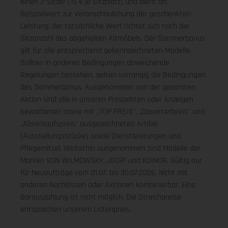
einen 2-Sitzer (15 € je Sitzplatz) und dient als
Beispielwert zur Veranschaulichung der geschenkten
Leistung; der tatsächliche Wert richtet sich nach der
Sitzanzahl des abgeholten Altmöbels. Der Sommerbonus
gilt für alle entsprechend gekennzeichneten Modelle.
Sollten in anderen Bedingungen abweichende
Regelungen bestehen, gelten vorrangig die Bedingungen
des Sommerbonus. Ausgenommen von der gesamten
Aktion sind alle in unseren Prospekten oder Anzeigen
beworbenen sowie mit „TOP PREIS", „Dauertiefpreis" und
„Abverkaufspreis" ausgezeichneten Artikel
(Ausstellungsstücke) sowie Dienstleistungen und
Pflegemittel. Weiterhin ausgenommen sind Modelle der
Marken VON WILMOWSKY, JOOP! und KOINOR. Gültig nur
für Neuaufträge vom 01.07. bis 30.07.2026. Nicht mit
anderen Nachlässen oder Aktionen kombinierbar. Eine
Barauszahlung ist nicht möglich. Die Streichpreise
entsprechen unserem Listenpreis.