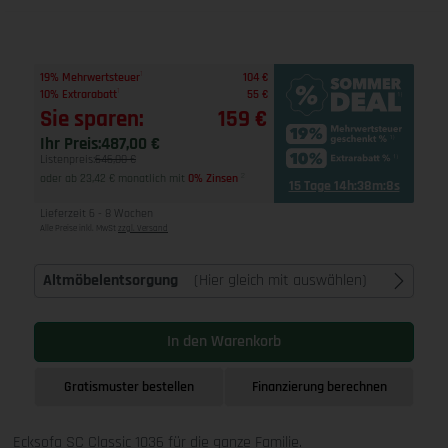
1
19% Mehrwertsteuer
104 €
1
10% Extrarabatt
55 €
Sie sparen:
159 €
Ihr Preis:
487,00 €
Listenpreis:
646,00 €
oder ab 23,42 € monatlich mit
0% Zinsen
2
15 Tage 14h:38m:7s
Lieferzeit 6 - 8 Wochen
Alle Preise inkl. MwSt
zzgl. Versand
Altmöbelentsorgung
(Hier gleich mit auswählen)
In den Warenkorb
Gratismuster bestellen
Finanzierung berechnen
Ecksofa SC Classic 1036 für die ganze Familie.