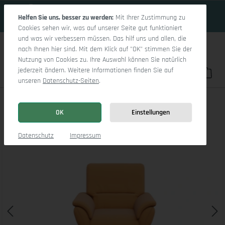
15 Tage 14h:38m:7s
Zum Hauptinhalt springen
Helfen Sie uns, besser zu werden:
Mit Ihrer Zustimmung zu
Cookies sehen wir, was auf unserer Seite gut funktioniert
und was wir verbessern müssen. Das hilf uns und allen, die
nach Ihnen hier sind. Mit dem Klick auf "OK" stimmen Sie der
Nutzung von Cookies zu. Ihre Auswahl können Sie natürlich
jederzeit ändern. Weitere Informationen finden Sie auf
Du hast 0 Pro
War
unseren
Datenschutz-Seiten
.
Sitz Concept Classic 1036 Q Sessel
OK
Einstellungen
Bildergalerie überspringen
Datenschutz
Impressum