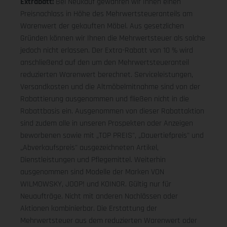
Extrabatt:
Bei Neukauf gewähren wir Ihnen einen
Preisnachlass in Höhe des Mehrwertsteueranteils am
Warenwert der gekauften Möbel. Aus gesetzlichen
Gründen können wir Ihnen die Mehrwertsteuer als solche
jedoch nicht erlassen. Der Extra-Rabatt von 10 % wird
anschließend auf den um den Mehrwertsteueranteil
reduzierten Warenwert berechnet. Serviceleistungen,
Versandkosten und die Altmöbelmitnahme sind von der
Rabattierung ausgenommen und fließen nicht in die
Rabattbasis ein. Ausgenommen von dieser Rabattaktion
sind zudem alle in unseren Prospekten oder Anzeigen
beworbenen sowie mit „TOP PREIS", „Dauertiefpreis" und
„Abverkaufspreis" ausgezeichneten Artikel,
Dienstleistungen und Pflegemittel. Weiterhin
ausgenommen sind Modelle der Marken VON
WILMOWSKY, JOOP! und KOINOR. Gültig nur für
Neuaufträge. Nicht mit anderen Nachlässen oder
Aktionen kombinierbar. Die Erstattung der
Mehrwertsteuer aus dem reduzierten Warenwert oder