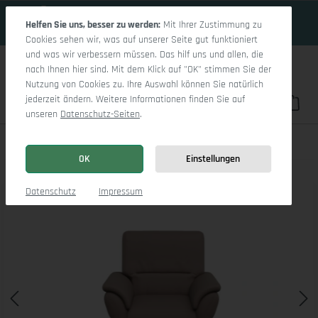
19 Tage 3h:36m:2s
Zum Hauptinhalt springen
Helfen Sie uns, besser zu werden:
Mit Ihrer Zustimmung zu
Cookies sehen wir, was auf unserer Seite gut funktioniert
und was wir verbessern müssen. Das hilf uns und allen, die
nach Ihnen hier sind. Mit dem Klick auf "OK" stimmen Sie der
Nutzung von Cookies zu. Ihre Auswahl können Sie natürlich
jederzeit ändern. Weitere Informationen finden Sie auf
Du hast 0 Pro
War
unseren
Datenschutz-Seiten
.
Sitz Concept Classic 1036 Q Sessel
OK
Einstellungen
Bildergalerie überspringen
Datenschutz
Impressum