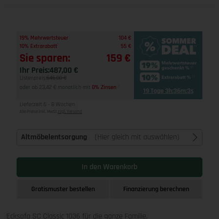
1
19% Mehrwertsteuer
104 €
1
10% Extrarabatt
55 €
Sie sparen:
159 €
Ihr Preis:
487,00 €
Listenpreis:
646,00 €
oder ab 23,42 € monatlich mit
0% Zinsen
2
19 Tage 3h:36m:2s
Lieferzeit 6 - 8 Wochen
Alle Preise inkl. MwSt
zzgl. Versand
Altmöbelentsorgung
(Hier gleich mit auswählen)
In den Warenkorb
Gratismuster bestellen
Finanzierung berechnen
Ecksofa SC Classic 1036 für die ganze Familie.