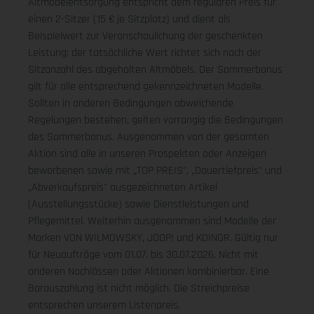
Altmöbelentsorgung entspricht dem regulären Preis für
einen 2-Sitzer (15 € je Sitzplatz) und dient als
Beispielwert zur Veranschaulichung der geschenkten
Leistung; der tatsächliche Wert richtet sich nach der
Sitzanzahl des abgeholten Altmöbels. Der Sommerbonus
gilt für alle entsprechend gekennzeichneten Modelle.
Sollten in anderen Bedingungen abweichende
Regelungen bestehen, gelten vorrangig die Bedingungen
des Sommerbonus. Ausgenommen von der gesamten
Aktion sind alle in unseren Prospekten oder Anzeigen
beworbenen sowie mit „TOP PREIS", „Dauertiefpreis" und
„Abverkaufspreis" ausgezeichneten Artikel
(Ausstellungsstücke) sowie Dienstleistungen und
Pflegemittel. Weiterhin ausgenommen sind Modelle der
Marken VON WILMOWSKY, JOOP! und KOINOR. Gültig nur
für Neuaufträge vom 01.07. bis 30.07.2026. Nicht mit
anderen Nachlässen oder Aktionen kombinierbar. Eine
Barauszahlung ist nicht möglich. Die Streichpreise
entsprechen unserem Listenpreis.