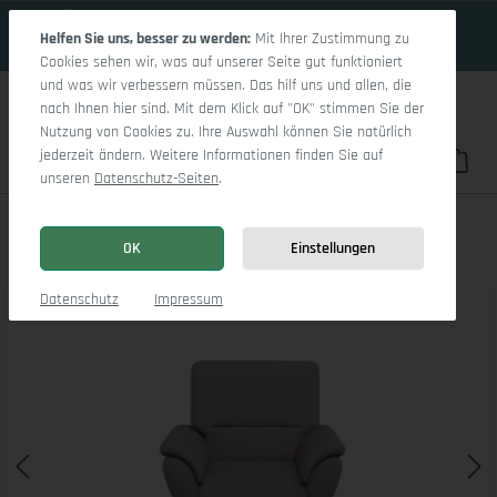
16 Tage 10h:1m:28s
Zum Hauptinhalt springen
Helfen Sie uns, besser zu werden:
Mit Ihrer Zustimmung zu
Cookies sehen wir, was auf unserer Seite gut funktioniert
und was wir verbessern müssen. Das hilf uns und allen, die
nach Ihnen hier sind. Mit dem Klick auf "OK" stimmen Sie der
Nutzung von Cookies zu. Ihre Auswahl können Sie natürlich
jederzeit ändern. Weitere Informationen finden Sie auf
Du hast 0 Pro
War
unseren
Datenschutz-Seiten
.
Sitz Concept Classic 1036 Q Sessel
OK
Einstellungen
Bildergalerie überspringen
Datenschutz
Impressum