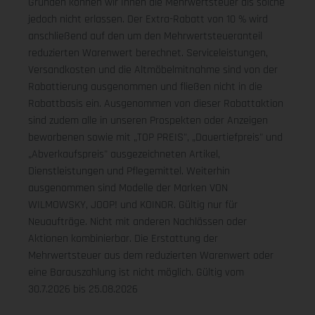
Gründen können wir Ihnen die Mehrwertsteuer als solche
jedoch nicht erlassen. Der Extra-Rabatt von 10 % wird
anschließend auf den um den Mehrwertsteueranteil
reduzierten Warenwert berechnet. Serviceleistungen,
Versandkosten und die Altmöbelmitnahme sind von der
Rabattierung ausgenommen und fließen nicht in die
Rabattbasis ein. Ausgenommen von dieser Rabattaktion
sind zudem alle in unseren Prospekten oder Anzeigen
beworbenen sowie mit „TOP PREIS", „Dauertiefpreis" und
„Abverkaufspreis" ausgezeichneten Artikel,
Dienstleistungen und Pflegemittel. Weiterhin
ausgenommen sind Modelle der Marken VON
WILMOWSKY, JOOP! und KOINOR. Gültig nur für
Neuaufträge. Nicht mit anderen Nachlässen oder
Aktionen kombinierbar. Die Erstattung der
Mehrwertsteuer aus dem reduzierten Warenwert oder
eine Barauszahlung ist nicht möglich.
Gültig vom
30.7.2026 bis 25.08.2026