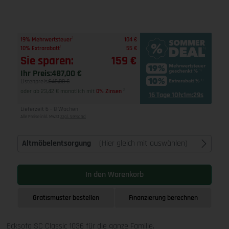
1
19% Mehrwertsteuer
104 €
1
10% Extrarabatt
55 €
Sie sparen:
159 €
Ihr Preis:
487,00 €
Listenpreis:
646,00 €
oder ab 23,42 € monatlich mit
0% Zinsen
2
16 Tage 10h:1m:28s
Lieferzeit 6 - 8 Wochen
Alle Preise inkl. MwSt
zzgl. Versand
Altmöbelentsorgung
(Hier gleich mit auswählen)
In den Warenkorb
Gratismuster bestellen
Finanzierung berechnen
Ecksofa SC Classic 1036 für die ganze Familie.