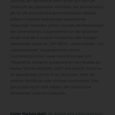
Leistung; der tatsächliche Wert richtet sich nach der
Sitzanzahl des abgeholten Altmöbels. Der Sommerbonus
gilt für alle entsprechend gekennzeichneten Modelle.
Sollten in anderen Bedingungen abweichende
Regelungen bestehen, gelten vorrangig die Bedingungen
des Sommerbonus. Ausgenommen von der gesamten
Aktion sind alle in unseren Prospekten oder Anzeigen
beworbenen sowie mit „TOP PREIS", „Dauertiefpreis" und
„Abverkaufspreis" ausgezeichneten Artikel
(Ausstellungsstücke) sowie Dienstleistungen und
Pflegemittel. Weiterhin ausgenommen sind Modelle der
Marken VON WILMOWSKY, JOOP! und KOINOR. Gültig nur
für Neuaufträge vom 01.07. bis 30.07.2026. Nicht mit
anderen Nachlässen oder Aktionen kombinierbar. Eine
Barauszahlung ist nicht möglich. Die Streichpreise
entsprechen unserem Listenpreis.
Koinor Markenrabatt:
Der Rabatt wird sofort beim Kauf