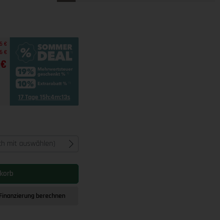
5 €
6 €
 €
17 Tage 15h:4m:12s
ich mit auswählen)
korb
Finanzierung berechnen