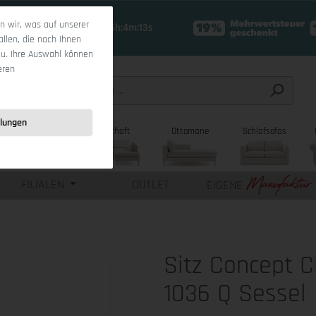
 wir, was auf unserer
17 Tage 15h:4m:12s
allen, die nach Ihnen
zu. Ihre Auswahl können
eren
llungen
sofas
Wohnlandschaft
Ottomane
Schlafsofas
FILIALEN
OUTLET
EIGENE
Sitz Concept C
1036 Q Sessel