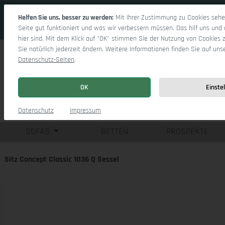
 Hauptinhalt springen
Zur Suche springen
Zur Hauptnavigation springen
Helfen Sie uns, besser zu werden:
Mit Ihrer Zustimmung zu Cookies sehen
Seite gut funktioniert und was wir verbessern müssen. Das hilf uns und 
hier sind. Mit dem Klick auf "OK" stimmen Sie der Nutzung von Cookies 
Sie natürlich jederzeit ändern. Weitere Informationen finden Sie auf uns
Datenschutz-Seiten
.
OK
Einste
Einzelsofas
Eck
Datenschutz
Impressum
SOFAS
BETTEN
PROSPEKTE
Sitz Concept Classic 1036 Q Sessel
Bildergalerie überspringen