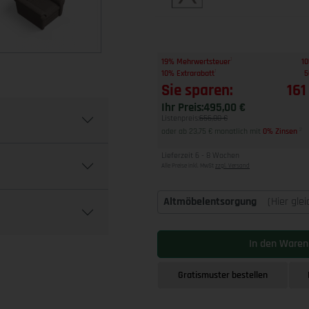
1
19% Mehrwertsteuer
10
1
10% Extrarabatt
5
Sie sparen:
161
Ihr Preis:
495,00 €
Listenpreis:
656,00 €
oder ab 23,75 € monatlich mit
0% Zinsen
2
Lieferzeit 6 - 8 Wochen
Alle Preise inkl. MwSt
zzgl. Versand
Altmöbelentsorgung
(Hier gle
In den Waren
Gratismuster bestellen