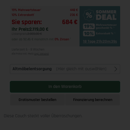
1
19% Mehrwertsteuer
448 €
1
10% Extrarabatt
236 €
Sie sparen:
684 €
Ihr Preis:
2.119,00 €
Listenpreis:
2.803,00 €
oder ab 92,46 € monatlich mit
0% Zinsen
2
18 Tage 21h:20m:38s
Lieferzeit 6 - 8 Wochen
Alle Preise inkl. MwSt
zzgl. Versand
Altmöbelentsorgung
(Hier gleich mit auswählen)
In den Warenkorb
Gratismuster bestellen
Finanzierung berechnen
Diese Couch steckt voller Überraschungen.