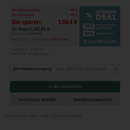
1
19% Mehrwertsteuer
697 €
1
10% Extrarabatt
367 €
Sie sparen:
1.064 €
Ihr Preis:
3.301,00 €
Listenpreis:
4.365,00 €
oder ab 141,71 € monatlich mit
0% Zinsen
2
16 Tage 19h:32m:28s
Lieferzeit 6 - 8 Wochen
Alle Preise inkl. MwSt
zzgl. Versand
Altmöbelentsorgung
(Hier gleich mit auswählen)
In den Warenkorb
Gratismuster bestellen
Finanzierung berechnen
Diese Couch steckt voller Überraschungen.