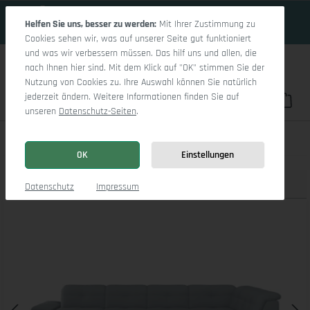
16 Tage 19h:32m:28s
Zum Hauptinhalt springen
Helfen Sie uns, besser zu werden:
Mit Ihrer Zustimmung zu
Cookies sehen wir, was auf unserer Seite gut funktioniert
und was wir verbessern müssen. Das hilf uns und allen, die
nach Ihnen hier sind. Mit dem Klick auf "OK" stimmen Sie der
Nutzung von Cookies zu. Ihre Auswahl können Sie natürlich
jederzeit ändern. Weitere Informationen finden Sie auf
Du hast 0 Pro
War
unseren
Datenschutz-Seiten
.
Sitz Concept smart 1001 Canapé Large SE 1,5Aho L
OK
Einstellungen
Produktbilder
3D Modell
Datenschutz
Impressum
Bildergalerie überspringen