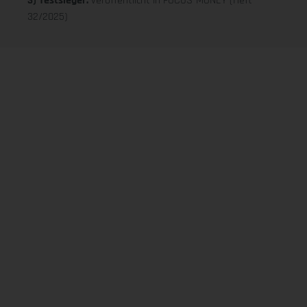
3) Testsieger:
veröffentlicht in FOCUS-MONEY (Heft
32/2025)