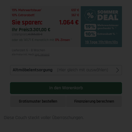
1
19% Mehrwertsteuer
697 €
1
10% Extrarabatt
367 €
Sie sparen:
1.064 €
Ihr Preis:
3.301,00 €
Listenpreis:
4.365,00 €
oder ab 141,71 € monatlich mit
0% Zinsen
2
19 Tage 11h:18m:9s
Lieferzeit 6 - 8 Wochen
Alle Preise inkl. MwSt
zzgl. Versand
Altmöbelentsorgung
(Hier gleich mit auswählen)
In den Warenkorb
Gratismuster bestellen
Finanzierung berechnen
Diese Couch steckt voller Überraschungen.