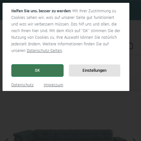
19 Tage 11h:18m:9s
Zum Hauptinhalt springen
Helfen Sie uns, besser zu werden:
Mit Ihrer Zustimmung zu
Cookies sehen wir, was auf unserer Seite gut funktioniert
und was wir verbessern müssen. Das hilf uns und allen, die
nach Ihnen hier sind. Mit dem Klick auf "OK" stimmen Sie der
Nutzung von Cookies zu. Ihre Auswahl können Sie natürlich
jederzeit ändern. Weitere Informationen finden Sie auf
Du hast 0 Pro
War
unseren
Datenschutz-Seiten
.
Sitz Concept smart 1001 Canapé Large SE 1,5Aho R
OK
Einstellungen
Produktbilder
3D Modell
Datenschutz
Impressum
Bildergalerie überspringen