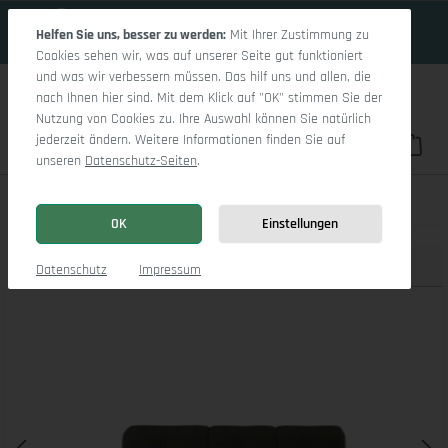
17 Tage 11h:36m:47s
Zum Hauptinhalt springen
Helfen Sie uns, besser zu werden:
Mit Ihrer Zustimmung zu
Cookies sehen wir, was auf unserer Seite gut funktioniert
und was wir verbessern müssen. Das hilf uns und allen, die
nach Ihnen hier sind. Mit dem Klick auf "OK" stimmen Sie der
Nutzung von Cookies zu. Ihre Auswahl können Sie natürlich
jederzeit ändern. Weitere Informationen finden Sie auf
Du hast 0 Pro
War
unseren
Datenschutz-Seiten
.
Sitz Concept smart 1001 Canape Medium L
OK
Einstellungen
Produktbilder
3D Modell
Datenschutz
Impressum
Bildergalerie überspringen