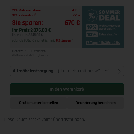
1
19% Mehrwertsteuer
439 €
1
10% Extrarabatt
231 €
Sie sparen:
670 €
Ihr Preis:
2.076,00 €
Listenpreis:
2.746,00 €
oder ab 90,67 € monatlich mit
0% Zinsen
2
17 Tage 11h:36m:47s
Lieferzeit 6 - 8 Wochen
Alle Preise inkl. MwSt
zzgl. Versand
Altmöbelentsorgung
(Hier gleich mit auswählen)
In den Warenkorb
Gratismuster bestellen
Finanzierung berechnen
Diese Couch steckt voller Überraschungen.