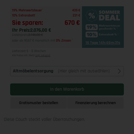
1
19% Mehrwertsteuer
439 €
1
10% Extrarabatt
231 €
Sie sparen:
670 €
Ihr Preis:
2.076,00 €
Listenpreis:
2.746,00 €
oder ab 90,67 € monatlich mit
0% Zinsen
2
16 Tage 14h:48m:30s
Lieferzeit 6 - 8 Wochen
Alle Preise inkl. MwSt
zzgl. Versand
Altmöbelentsorgung
(Hier gleich mit auswählen)
In den Warenkorb
Gratismuster bestellen
Finanzierung berechnen
Diese Couch steckt voller Überraschungen.