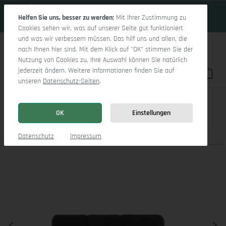
16 Tage 14h:48m:30s
Zum Hauptinhalt springen
Helfen Sie uns, besser zu werden:
Mit Ihrer Zustimmung zu
Cookies sehen wir, was auf unserer Seite gut funktioniert
und was wir verbessern müssen. Das hilf uns und allen, die
nach Ihnen hier sind. Mit dem Klick auf "OK" stimmen Sie der
Nutzung von Cookies zu. Ihre Auswahl können Sie natürlich
jederzeit ändern. Weitere Informationen finden Sie auf
Du hast 0 Pro
War
unseren
Datenschutz-Seiten
.
Sitz Concept smart 1001 Canapé Medium R
OK
Einstellungen
Produktbilder
3D Modell
Datenschutz
Impressum
Bildergalerie überspringen