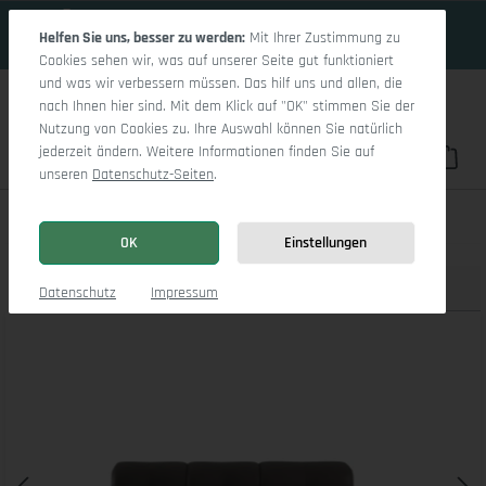
18 Tage 19h:29m:36s
Zum Hauptinhalt springen
Helfen Sie uns, besser zu werden:
Mit Ihrer Zustimmung zu
Cookies sehen wir, was auf unserer Seite gut funktioniert
und was wir verbessern müssen. Das hilf uns und allen, die
nach Ihnen hier sind. Mit dem Klick auf "OK" stimmen Sie der
Nutzung von Cookies zu. Ihre Auswahl können Sie natürlich
jederzeit ändern. Weitere Informationen finden Sie auf
Du hast 0 Pro
War
unseren
Datenschutz-Seiten
.
Sitz Concept smart 1001 Canapé Medium R
OK
Einstellungen
Produktbilder
3D Modell
Datenschutz
Impressum
Bildergalerie überspringen