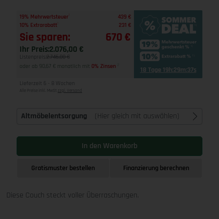
1
19% Mehrwertsteuer
439 €
1
10% Extrarabatt
231 €
Sie sparen:
670 €
Ihr Preis:
2.076,00 €
Listenpreis:
2.746,00 €
oder ab 90,67 € monatlich mit
0% Zinsen
2
18 Tage 19h:29m:36s
Lieferzeit 6 - 8 Wochen
Alle Preise inkl. MwSt
zzgl. Versand
Altmöbelentsorgung
(Hier gleich mit auswählen)
In den Warenkorb
Gratismuster bestellen
Finanzierung berechnen
Diese Couch steckt voller Überraschungen.