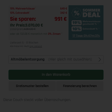
1
19% Mehrwertsteuer
649 €
1
10% Extrarabatt
342 €
Sie sparen:
991 €
Ihr Preis:
3.070,00 €
Listenpreis:
4.061,00 €
oder ab 132,08 € monatlich mit
0% Zinsen
2
17 Tage 0h:47m:36s
Lieferzeit 6 - 8 Wochen
Alle Preise inkl. MwSt
zzgl. Versand
Altmöbelentsorgung
(Hier gleich mit auswählen)
In den Warenkorb
Gratismuster bestellen
Finanzierung berechnen
Diese Couch steckt voller Überraschungen.