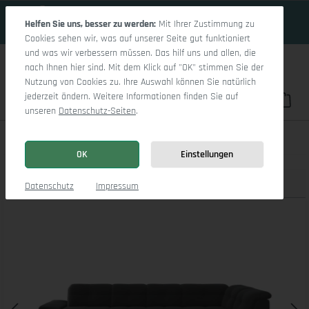
17 Tage 0h:47m:36s
Zum Hauptinhalt springen
Helfen Sie uns, besser zu werden:
Mit Ihrer Zustimmung zu
Cookies sehen wir, was auf unserer Seite gut funktioniert
und was wir verbessern müssen. Das hilf uns und allen, die
nach Ihnen hier sind. Mit dem Klick auf "OK" stimmen Sie der
Nutzung von Cookies zu. Ihre Auswahl können Sie natürlich
jederzeit ändern. Weitere Informationen finden Sie auf
Du hast 0 Pro
War
unseren
Datenschutz-Seiten
.
Sitz Concept smart 1001 Canape Medium SE 1,5Aho L
OK
Einstellungen
Produktbilder
3D Modell
Datenschutz
Impressum
Bildergalerie überspringen