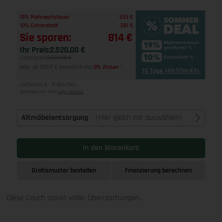
1
19% Mehrwertsteuer
533 €
1
10% Extrarabatt
281 €
Sie sparen:
814 €
Ihr Preis:
2.520,00 €
Listenpreis:
3.334,00 €
oder ab 109,17 € monatlich mit
0% Zinsen
2
16 Tage 14h:57m:46s
Lieferzeit 6 - 8 Wochen
Alle Preise inkl. MwSt
zzgl. Versand
Altmöbelentsorgung
(Hier gleich mit auswählen)
In den Warenkorb
Gratismuster bestellen
Finanzierung berechnen
Diese Couch steckt voller Überraschungen.