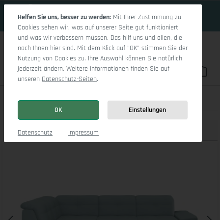
16 Tage 14h:57m:46s
Zum Hauptinhalt springen
Helfen Sie uns, besser zu werden:
Mit Ihrer Zustimmung zu
Cookies sehen wir, was auf unserer Seite gut funktioniert
und was wir verbessern müssen. Das hilf uns und allen, die
nach Ihnen hier sind. Mit dem Klick auf "OK" stimmen Sie der
Nutzung von Cookies zu. Ihre Auswahl können Sie natürlich
jederzeit ändern. Weitere Informationen finden Sie auf
Du hast 0 Pro
War
unseren
Datenschutz-Seiten
.
Sitz Concept smart 1001 Ecksofa 1,5Aho SE Large L
OK
Einstellungen
Produktbilder
3D Modell
Datenschutz
Impressum
Bildergalerie überspringen