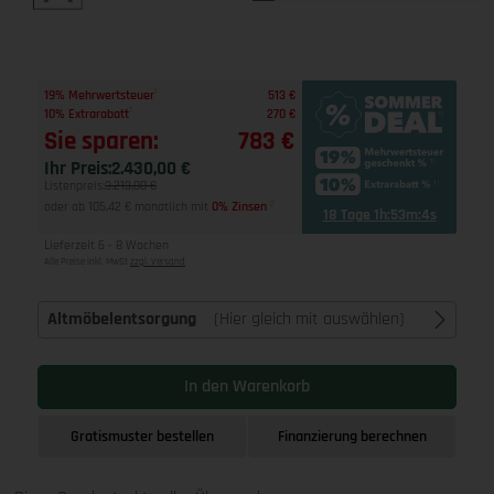
1
19% Mehrwertsteuer
513 €
1
10% Extrarabatt
270 €
Sie sparen:
783 €
Ihr Preis:
2.430,00 €
Listenpreis:
3.213,00 €
oder ab 105,42 € monatlich mit
0% Zinsen
2
18 Tage 1h:53m:3s
Lieferzeit 6 - 8 Wochen
Alle Preise inkl. MwSt
zzgl. Versand
Altmöbelentsorgung
(Hier gleich mit auswählen)
In den Warenkorb
Gratismuster bestellen
Finanzierung berechnen