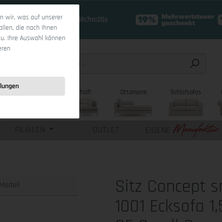
 wir, was auf unserer
16 Tage 14h:7m:19s
allen, die nach Ihnen
zu. Ihre Auswahl können
eren
llungen
sofas
Wohnlandschaft
Ottomane
Schlafsofas
FILIALEN
OUTLET
EIGENE
Sitz Concept 
Modell
1001 Ecksofa 1