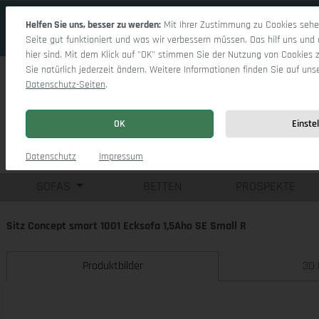
 Hauptinhalt springen
Zur Suche springen
Zur Hauptnavigation springen
Helfen Sie uns, besser zu werden:
Mit Ihrer Zustimmung zu Cookies sehen
Seite gut funktioniert und was wir verbessern müssen. Das hilf uns und 
hier sind. Mit dem Klick auf "OK" stimmen Sie der Nutzung von Cookies 
Sie natürlich jederzeit ändern. Weitere Informationen finden Sie auf uns
Datenschutz-Seiten
.
OK
Einste
Einzelsofas
Eck
Datenschutz
Impressum
SOFAS
BETTEN
PROSPEKTE
Sitz Concept smart 1001 Ecksofa 1,5Aho SE Small R
Produktbilder
3D 
Bildergalerie überspringen