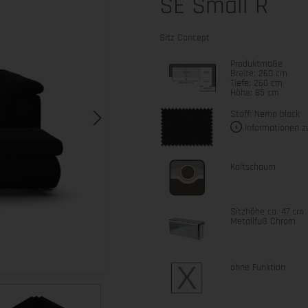
SE Small R
Sitz Concept
Produktmaße
Breite: 260 cm
Tiefe: 260 cm
Höhe: 85 cm
Stoff: Nemo black
Informationen z
Kaltschaum
Sitzhöhe ca. 47 cm
Metallfuß Chrom
ohne Funktion