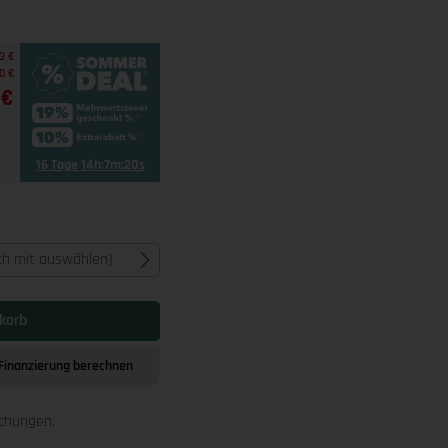
3 €
0 €
 €
16 Tage 14h:7m:19s
ich mit auswählen)
korb
Finanzierung berechnen
schungen.