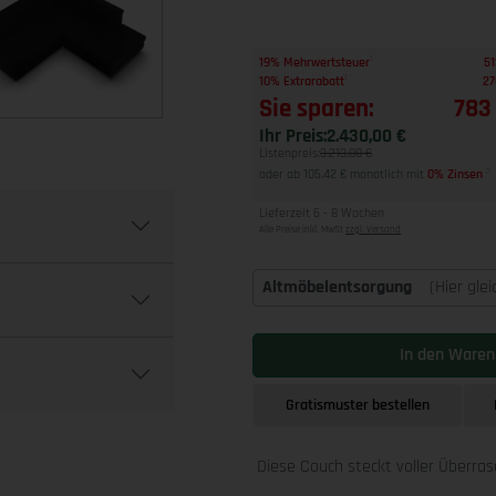
1
19% Mehrwertsteuer
51
1
10% Extrarabatt
27
Sie sparen:
783
Ihr Preis:
2.430,00 €
Listenpreis:
3.213,00 €
oder ab 105,42 € monatlich mit
0% Zinsen
2
Lieferzeit 6 - 8 Wochen
Alle Preise inkl. MwSt
zzgl. Versand
Altmöbelentsorgung
(Hier gle
In den Waren
Gratismuster bestellen
Diese Couch steckt voller Überra