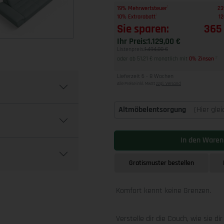
1
19% Mehrwertsteuer
23
1
10% Extrarabatt
12
Sie sparen:
365
Ihr Preis:
1.129,00 €
Listenpreis:
1.494,00 €
oder ab 51,21 € monatlich mit
0% Zinsen
2
Lieferzeit 6 - 8 Wochen
Alle Preise inkl. MwSt
zzgl. Versand
Altmöbelentsorgung
(Hier gle
In den Waren
Gratismuster bestellen
Komfort kennt keine Grenzen.
Verstelle dir die Couch, wie sie di