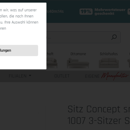
 wir, was auf unserer
19 Tage 0h:40m:12s
allen, die nach Ihnen
zu. Ihre Auswahl können
eren
llungen
sofas
Wohnlandschaft
Ottomane
Schlafsofas
FILIALEN
OUTLET
EIGENE
Sitz Concept 
1007 3-Sitzer 