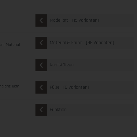
[15 Varianten]
Modellart
[98 Varianten]
Material & Farbe
um Material
Kopfstützen
chglanz 8cm
[6 Varianten]
Füße
Funktion