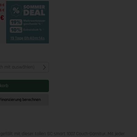
9 €
6 €
 €
19 Tage 0h:40m:12s
ich mit auswählen)
korb
Finanzierung berechnen
r gefällt mit dieser tollen SC smart 1007 Couch-Garnitur. Mit jeder