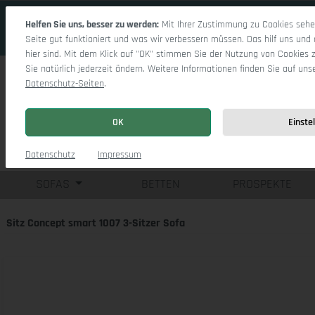
 Hauptinhalt springen
Zur Suche springen
Zur Hauptnavigation springen
Helfen Sie uns, besser zu werden:
Mit Ihrer Zustimmung zu Cookies sehen
Seite gut funktioniert und was wir verbessern müssen. Das hilf uns und 
hier sind. Mit dem Klick auf "OK" stimmen Sie der Nutzung von Cookies 
Sie natürlich jederzeit ändern. Weitere Informationen finden Sie auf uns
Datenschutz-Seiten
.
OK
Einste
Einzelsofas
Eck
Datenschutz
Impressum
SOFAS
BETTEN
PROSPEKTE
Sitz Concept smart 1007 3-Sitzer Sofa
Bildergalerie überspringen