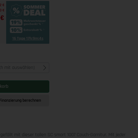
2 €
3 €
 €
16 Tage 17h:9m:3s
ich mit auswählen)
korb
Finanzierung berechnen
r gefällt mit dieser tollen SC smart 1007 Couch-Garnitur. Mit jeder