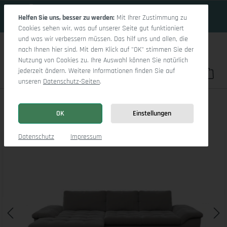
18 Tage 15h:19m:59s
Zum Hauptinhalt springen
Helfen Sie uns, besser zu werden:
Mit Ihrer Zustimmung zu
Cookies sehen wir, was auf unserer Seite gut funktioniert
und was wir verbessern müssen. Das hilf uns und allen, die
nach Ihnen hier sind. Mit dem Klick auf "OK" stimmen Sie der
Nutzung von Cookies zu. Ihre Auswahl können Sie natürlich
jederzeit ändern. Weitere Informationen finden Sie auf
Du hast 0 Pro
War
unseren
Datenschutz-Seiten
.
Sitz Concept smart 1007 Canape Medium L
OK
Einstellungen
Bildergalerie überspringen
Datenschutz
Impressum