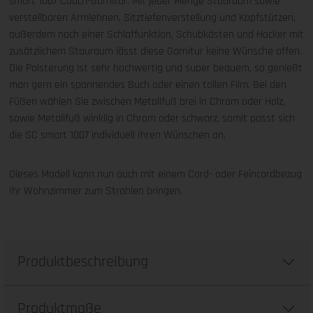
smart 1007 Couch-Garnitur. Mit jeder Menge Stauraum sowie
verstellbaren Armlehnen, Sitztiefenverstellung und Kopfstützen,
außerdem noch einer Schlaffunktion, Schubkästen und Hocker mit
zusätzlichem Stauraum lässt diese Garnitur keine Wünsche offen.
Die Polsterung ist sehr hochwertig und super bequem, so genießt
man gern ein spannendes Buch oder einen tollen Film. Bei den
Füßen wählen Sie zwischen Metallfuß brei in Chrom oder Holz,
sowie Metallfuß winklig in Chrom oder schwarz, somit passt sich
die SC smart 1007 individuell Ihren Wünschen an.
Dieses Modell kann nun auch mit einem Cord- oder Feincordbezug
Ihr Wohnzimmer zum Strahlen bringen.
Produktbeschreibung
Produktmaße