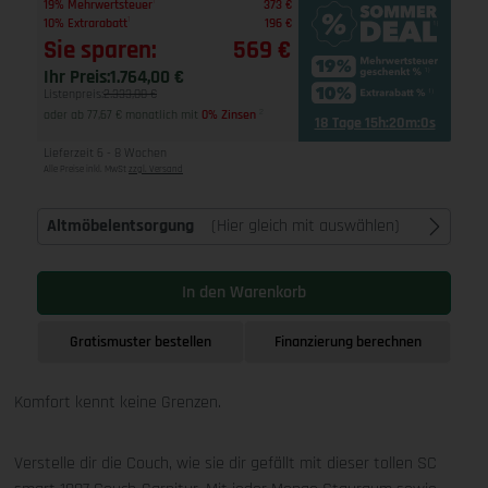
1
19% Mehrwertsteuer
373 €
1
10% Extrarabatt
196 €
Sie sparen:
569 €
Ihr Preis:
1.764,00 €
Listenpreis:
2.333,00 €
oder ab 77,67 € monatlich mit
0% Zinsen
2
18 Tage 15h:19m:59s
Lieferzeit 6 - 8 Wochen
Alle Preise inkl. MwSt
zzgl. Versand
Altmöbelentsorgung
(Hier gleich mit auswählen)
In den Warenkorb
Gratismuster bestellen
Finanzierung berechnen
Komfort kennt keine Grenzen.
Verstelle dir die Couch, wie sie dir gefällt mit dieser tollen SC