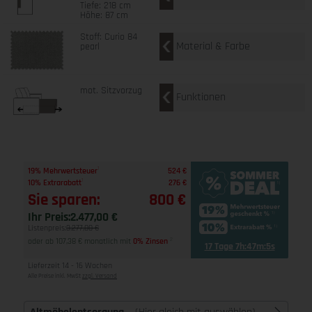
Tiefe: 218 cm
Höhe: 87 cm
Stoff: Curio 84
Material & Farbe
pearl
mot. Sitzvorzug
Funktionen
1
19% Mehrwertsteuer
524 €
1
10% Extrarabatt
276 €
Sie sparen:
800 €
Ihr Preis:
2.477,00 €
Listenpreis:
3.277,00 €
oder ab 107,38 € monatlich mit
0% Zinsen
2
17 Tage 7h:47m:4s
Lieferzeit 14 - 16 Wochen
Alle Preise inkl. MwSt
zzgl. Versand