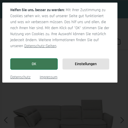
17 Tage 7h:47m:4s
Zum Hauptinhalt springen
Helfen Sie uns, besser zu werden:
Mit Ihrer Zustimmung zu
Cookies sehen wir, was auf unserer Seite gut funktioniert
und was wir verbessern müssen. Das hilf uns und allen, die
nach Ihnen hier sind. Mit dem Klick auf "OK" stimmen Sie der
Nutzung von Cookies zu. Ihre Auswahl können Sie natürlich
jederzeit ändern. Weitere Informationen finden Sie auf
Du hast 0 Pro
War
unseren
Datenschutz-Seiten
.
Toledo Um Small L
OK
Einstellungen
Bildergalerie überspringen
Datenschutz
Impressum