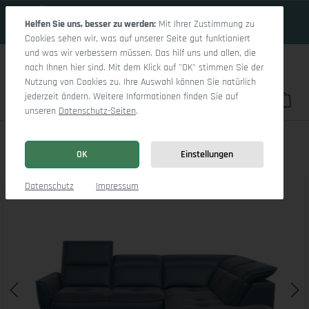
16 Tage 12h:29m:48s
Zum Hauptinhalt springen
Helfen Sie uns, besser zu werden:
Mit Ihrer Zustimmung zu
Cookies sehen wir, was auf unserer Seite gut funktioniert
und was wir verbessern müssen. Das hilf uns und allen, die
nach Ihnen hier sind. Mit dem Klick auf "OK" stimmen Sie der
Nutzung von Cookies zu. Ihre Auswahl können Sie natürlich
jederzeit ändern. Weitere Informationen finden Sie auf
Du hast 0 Pro
War
unseren
Datenschutz-Seiten
.
Toledo Um Small R
OK
Einstellungen
Bildergalerie überspringen
Datenschutz
Impressum