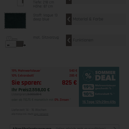
Tiefe: 218 cm
Höhe: 87 cm
Stoff: Vogue 13
Material & Farbe
deep blue
mot. Sitzvorzug
Funktionen
1
19% Mehrwertsteuer
540 €
1
10% Extrarabatt
285 €
Sie sparen:
825 €
Ihr Preis:
2.558,00 €
Listenpreis:
3.383,00 €
oder ab 110,75 € monatlich mit
0% Zinsen
2
16 Tage 12h:29m:48s
Lieferzeit 14 - 16 Wochen
Alle Preise inkl. MwSt
zzgl. Versand