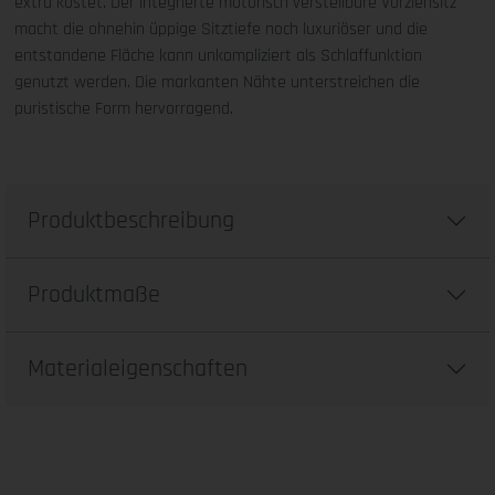
extra kostet. Der integrierte motorisch verstellbare Vorziehsitz
macht die ohnehin üppige Sitztiefe noch luxuriöser und die
entstandene Fläche kann unkompliziert als Schlaffunktion
genutzt werden. Die markanten Nähte unterstreichen die
puristische Form hervorragend.
Produktbeschreibung
Produktmaße
Materialeigenschaften