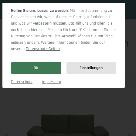
18 Tage 21h:40m:33s
Zum Hauptinhalt springen
Helfen Sie uns, besser zu werden:
Mit Ihrer Zustimmung zu
Cookies sehen wir, was auf unserer Seite gut funktioniert
und was wir verbessern müssen. Das hilf uns und allen, die
nach Ihnen hier sind. Mit dem Klick auf "OK" stimmen Sie der
Nutzung von Cookies zu. Ihre Auswahl können Sie natürlich
jederzeit ändern. Weitere Informationen finden Sie auf
Du hast 0 Pro
War
unseren
Datenschutz-Seiten
.
Casco 2-Sitzer Sofa
OK
Einstellungen
Produktbilder
3D Modell
Datenschutz
Impressum
Bildergalerie überspringen