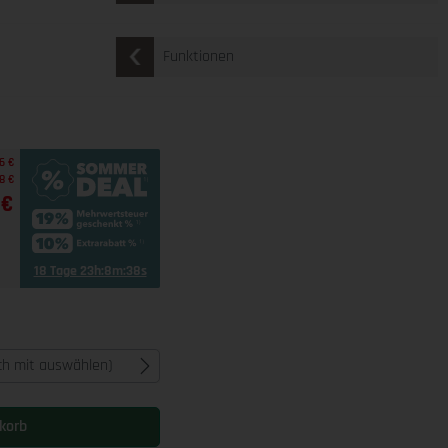
Funktionen
6 €
8 €
 €
18 Tage 23h:8m:37s
ich mit auswählen)
korb