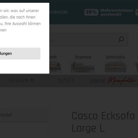
 wir, was auf unserer
18 Tage 23h:8m:37s
allen, die nach Ihnen
zu. Ihre Auswahl können
eren
llungen
sofas
Wohnlandschaft
Ottomane
Schlafsofas
FILIALEN
OUTLET
EIGENE
Casco Ecksofa
Modell
Large L