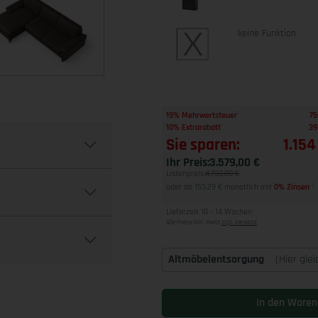
keine Funktion
1
19% Mehrwertsteuer
75
1
10% Extrarabatt
39
Sie sparen:
1.154
Ihr Preis:
3.579,00 €
Listenpreis:
4.733,00 €
oder ab 153,29 € monatlich mit
0% Zinsen
2
Lieferzeit 10 - 14 Wochen
Alle Preise inkl. MwSt
zzgl. Versand
Altmöbelentsorgung
(Hier gle
In den Waren