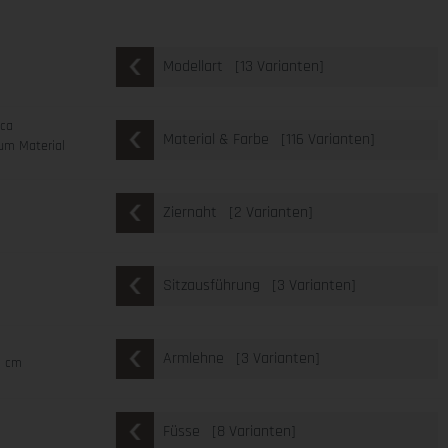
[13 Varianten]
Modellart
cca
[116 Varianten]
Material & Farbe
um Material
[2 Varianten]
Ziernaht
[3 Varianten]
Sitzausführung
[3 Varianten]
Armlehne
2 cm
[8 Varianten]
Füsse