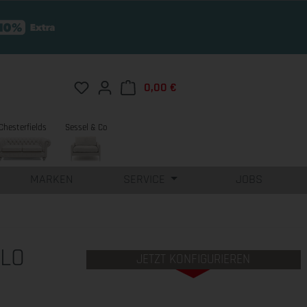
Du hast 0 Produkte auf dem Merkzettel
0,00 €
Warenkorb enthält 0 Position
Chesterfields
Sessel & Co
MARKEN
SERVICE
JOBS
 LO
JETZT KONFIGURIEREN