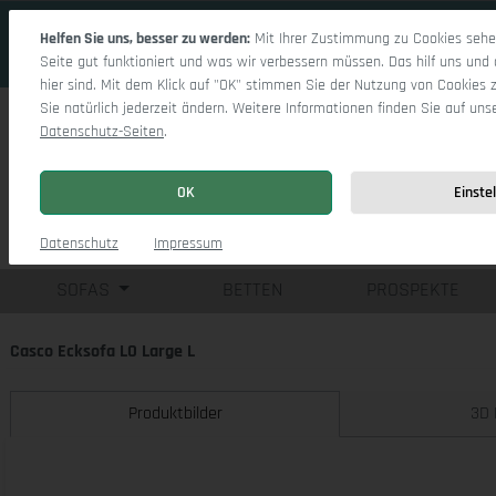
 Hauptinhalt springen
Zur Suche springen
Zur Hauptnavigation springen
Helfen Sie uns, besser zu werden:
Mit Ihrer Zustimmung zu Cookies sehen
Seite gut funktioniert und was wir verbessern müssen. Das hilf uns und 
hier sind. Mit dem Klick auf "OK" stimmen Sie der Nutzung von Cookies 
Sie natürlich jederzeit ändern. Weitere Informationen finden Sie auf uns
Datenschutz-Seiten
.
OK
Einste
Einzelsofas
Eck
Datenschutz
Impressum
SOFAS
BETTEN
PROSPEKTE
Casco Ecksofa LO Large L
Produktbilder
3D 
Bildergalerie überspringen