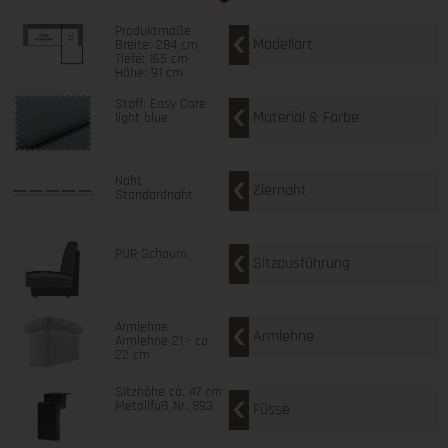
Produktmaße
Modellart
Breite: 284 cm
Tiefe: 165 cm
Höhe: 91 cm
Stoff: Easy Care
Material & Farbe
light blue
Naht
Ziernaht
Standardnaht
PUR-Schaum
Sitzausführung
Armlehne
Armlehne
Armlehne 21 - ca.
22 cm
Sitzhöhe ca. 47 cm
Metallfuß Nr. 893
Füsse