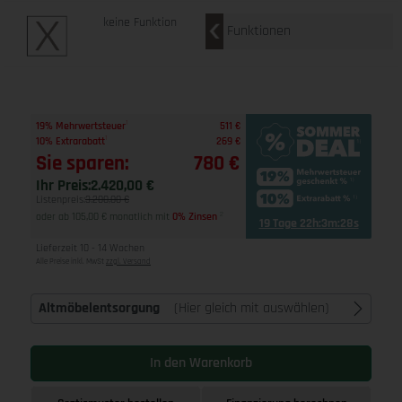
keine Funktion
Funktionen
1
19% Mehrwertsteuer
511 €
1
10% Extrarabatt
269 €
Sie sparen:
780 €
Ihr Preis:
2.420,00 €
Listenpreis:
3.200,00 €
oder ab 105,00 € monatlich mit
0% Zinsen
2
19 Tage 22h:3m:27s
Lieferzeit 10 - 14 Wochen
Alle Preise inkl. MwSt
zzgl. Versand
Altmöbelentsorgung
(Hier gleich mit auswählen)
In den Warenkorb