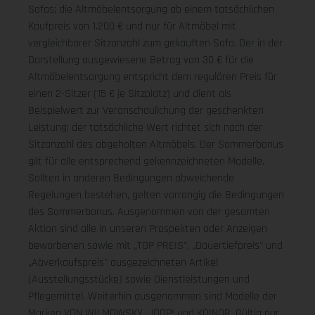
Sofas; die Altmöbelentsorgung ab einem tatsächlichen
Kaufpreis von 1.200 € und nur für Altmöbel mit
vergleichbarer Sitzanzahl zum gekauften Sofa. Der in der
Darstellung ausgewiesene Betrag von 30 € für die
Altmöbelentsorgung entspricht dem regulären Preis für
einen 2-Sitzer (15 € je Sitzplatz) und dient als
Beispielwert zur Veranschaulichung der geschenkten
Leistung; der tatsächliche Wert richtet sich nach der
Sitzanzahl des abgeholten Altmöbels. Der Sommerbonus
gilt für alle entsprechend gekennzeichneten Modelle.
Sollten in anderen Bedingungen abweichende
Regelungen bestehen, gelten vorrangig die Bedingungen
des Sommerbonus. Ausgenommen von der gesamten
Aktion sind alle in unseren Prospekten oder Anzeigen
beworbenen sowie mit „TOP PREIS", „Dauertiefpreis" und
„Abverkaufspreis" ausgezeichneten Artikel
(Ausstellungsstücke) sowie Dienstleistungen und
Pflegemittel. Weiterhin ausgenommen sind Modelle der
Marken VON WILMOWSKY, JOOP! und KOINOR. Gültig nur