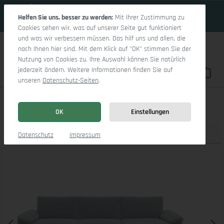
19 Tage 22h:3m:27s
Zum Hauptinhalt springen
Helfen Sie uns, besser zu werden:
Mit Ihrer Zustimmung zu
Cookies sehen wir, was auf unserer Seite gut funktioniert
und was wir verbessern müssen. Das hilf uns und allen, die
nach Ihnen hier sind. Mit dem Klick auf "OK" stimmen Sie der
Nutzung von Cookies zu. Ihre Auswahl können Sie natürlich
jederzeit ändern. Weitere Informationen finden Sie auf
Du hast 0 Pro
War
unseren
Datenschutz-Seiten
.
Casco Ecksofa LO Large R
OK
Einstellungen
Produktbilder
3D Modell
Datenschutz
Impressum
Bildergalerie überspringen