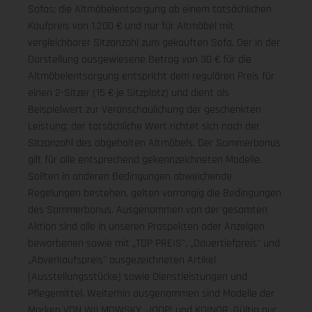
Sofas; die Altmöbelentsorgung ab einem tatsächlichen
Kaufpreis von 1.200 € und nur für Altmöbel mit
vergleichbarer Sitzanzahl zum gekauften Sofa. Der in der
Darstellung ausgewiesene Betrag von 30 € für die
Altmöbelentsorgung entspricht dem regulären Preis für
einen 2-Sitzer (15 € je Sitzplatz) und dient als
Beispielwert zur Veranschaulichung der geschenkten
Leistung; der tatsächliche Wert richtet sich nach der
Sitzanzahl des abgeholten Altmöbels. Der Sommerbonus
gilt für alle entsprechend gekennzeichneten Modelle.
Sollten in anderen Bedingungen abweichende
Regelungen bestehen, gelten vorrangig die Bedingungen
des Sommerbonus. Ausgenommen von der gesamten
Aktion sind alle in unseren Prospekten oder Anzeigen
beworbenen sowie mit „TOP PREIS", „Dauertiefpreis" und
„Abverkaufspreis" ausgezeichneten Artikel
(Ausstellungsstücke) sowie Dienstleistungen und
Pflegemittel. Weiterhin ausgenommen sind Modelle der
Marken VON WILMOWSKY, JOOP! und KOINOR. Gültig nur