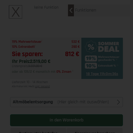
keine Funktion
Funktionen
1
19% Mehrwertsteuer
532 €
1
10% Extrarabatt
280 €
Sie sparen:
812 €
Ihr Preis:
2.519,00 €
Listenpreis:
3.331,00 €
oder ab 109,12 € monatlich mit
0% Zinsen
2
18 Tage 11h:0m:35s
Lieferzeit 10 - 14 Wochen
Alle Preise inkl. MwSt
zzgl. Versand
Altmöbelentsorgung
(Hier gleich mit auswählen)
In den Warenkorb