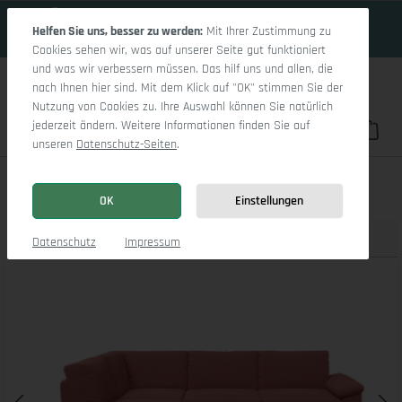
18 Tage 11h:0m:35s
Zum Hauptinhalt springen
Helfen Sie uns, besser zu werden:
Mit Ihrer Zustimmung zu
Cookies sehen wir, was auf unserer Seite gut funktioniert
und was wir verbessern müssen. Das hilf uns und allen, die
nach Ihnen hier sind. Mit dem Klick auf "OK" stimmen Sie der
Nutzung von Cookies zu. Ihre Auswahl können Sie natürlich
jederzeit ändern. Weitere Informationen finden Sie auf
Du hast 0 Pro
War
unseren
Datenschutz-Seiten
.
Casco Ecksofa UM Large L
OK
Einstellungen
Produktbilder
3D Modell
Datenschutz
Impressum
Bildergalerie überspringen