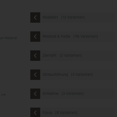
[13 Varianten]
Modellart
[116 Varianten]
Material & Farbe
um Material
[2 Varianten]
Ziernaht
[3 Varianten]
Sitzausführung
[3 Varianten]
Armlehne
2 cm
[8 Varianten]
Füsse