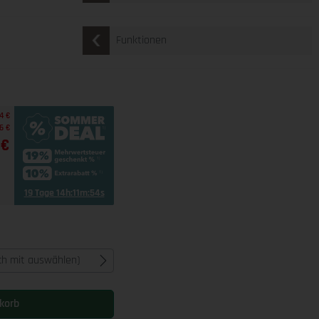
Funktionen
4 €
6 €
 €
19 Tage 14h:11m:53s
ich mit auswählen)
korb