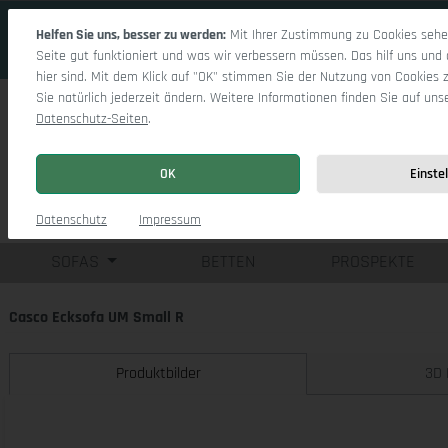
 Hauptinhalt springen
Zur Suche springen
Zur Hauptnavigation springen
Helfen Sie uns, besser zu werden:
Mit Ihrer Zustimmung zu Cookies sehen
Seite gut funktioniert und was wir verbessern müssen. Das hilf uns und 
hier sind. Mit dem Klick auf "OK" stimmen Sie der Nutzung von Cookies 
Sie natürlich jederzeit ändern. Weitere Informationen finden Sie auf uns
Datenschutz-Seiten
.
OK
Einste
Einzelsofas
Eck
Datenschutz
Impressum
SOFAS
BETTEN
PROSPEKTE
Casco Ecksofa UM Small R
Produktbilder
3D 
Bildergalerie überspringen