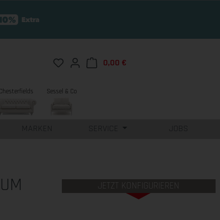
Du hast 0 Produkte auf dem Merkzettel
0,00 €
Warenkorb enthält 0 Position
Chesterfields
Sessel & Co
MARKEN
SERVICE
JOBS
 UM
JETZT KONFIGURIEREN