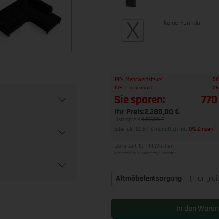
keine Funktion
1
19% Mehrwertsteuer
50
1
10% Extrarabatt
26
Sie sparen:
770
Ihr Preis:
2.385,00 €
Listenpreis:
3.155,00 €
oder ab 103,54 € monatlich mit
0% Zinsen
2
Lieferzeit 10 - 14 Wochen
Alle Preise inkl. MwSt
zzgl. Versand
Altmöbelentsorgung
(Hier gle
In den Waren