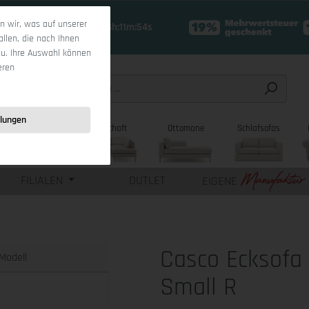
 wir, was auf unserer
19 Tage 14h:11m:53s
allen, die nach Ihnen
zu. Ihre Auswahl können
eren
llungen
sofas
Wohnlandschaft
Ottomane
Schlafsofas
FILIALEN
OUTLET
EIGENE
Casco Ecksofa
Modell
Small R