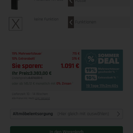
Füsse
keine Funktion
Funktionen
1
19% Mehrwertsteuer
715 €
1
10% Extrarabatt
376 €
Sie sparen:
1.091 €
Ihr Preis:
3.383,00 €
Listenpreis:
4.474,00 €
oder ab 145,12 € monatlich mit
0% Zinsen
2
19 Tage 11h:2m:39s
Lieferzeit 10 - 14 Wochen
Alle Preise inkl. MwSt
zzgl. Versand
Altmöbelentsorgung
(Hier gleich mit auswählen)
In den Warenkorb