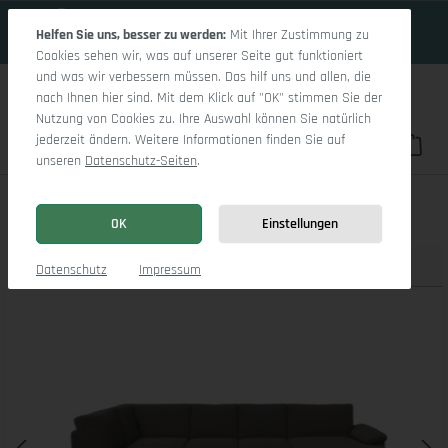
19 Tage 11h:2m:39s
Zum Hauptinhalt springen
Helfen Sie uns, besser zu werden:
Mit Ihrer Zustimmung zu
Cookies sehen wir, was auf unserer Seite gut funktioniert
und was wir verbessern müssen. Das hilf uns und allen, die
nach Ihnen hier sind. Mit dem Klick auf "OK" stimmen Sie der
Nutzung von Cookies zu. Ihre Auswahl können Sie natürlich
jederzeit ändern. Weitere Informationen finden Sie auf
Du hast 0 Pro
War
unseren
Datenschutz-Seiten
.
Casco Wohnlandschaft UMLO Small L
OK
Einstellungen
Produktbilder
3D Modell
Datenschutz
Impressum
Bildergalerie überspringen