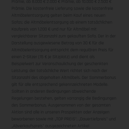
Prämie, ab 8.000 € 2.000 € Prämie, ab 10.000 € 2.500 €
Prämie. Die kostenfreie Lieferung sowie die kostenfreie
Altmöbelentsorgung gelten beim Kauf eines neuen
Sofas; die Altmöbelentsorgung ab einem tatsächlichen
Kaufpreis von 1.200 € und nur für Altmöbel mit
vergleichbarer Sitzanzahl zum gekauften Sofa. Der in der
Darstellung ausgewiesene Betrag von 30 € für die
Altmöbelentsorgung entspricht dem regulären Preis für
einen 2-Sitzer (15 € je Sitzplatz) und dient als
Beispielwert zur Veranschaulichung der geschenkten
Leistung; der tatsächliche Wert richtet sich nach der
Sitzanzahl des abgeholten Altmöbels. Der Sommerbonus
gilt für alle entsprechend gekennzeichneten Modelle.
Sollten in anderen Bedingungen abweichende
Regelungen bestehen, gelten vorrangig die Bedingungen
des Sommerbonus. Ausgenommen von der gesamten
Aktion sind alle in unseren Prospekten oder Anzeigen
beworbenen sowie mit „TOP PREIS", „Dauertiefpreis" und
„Abverkaufspreis" ausgezeichneten Artikel