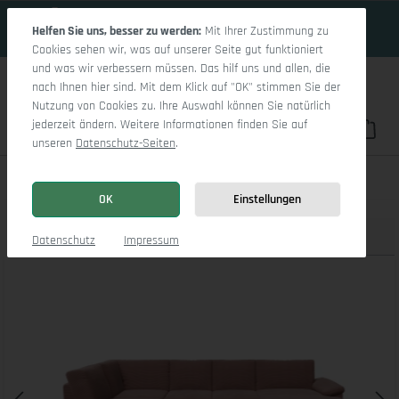
16 Tage 11h:25m:41s
Zum Hauptinhalt springen
Helfen Sie uns, besser zu werden:
Mit Ihrer Zustimmung zu
Cookies sehen wir, was auf unserer Seite gut funktioniert
und was wir verbessern müssen. Das hilf uns und allen, die
nach Ihnen hier sind. Mit dem Klick auf "OK" stimmen Sie der
Nutzung von Cookies zu. Ihre Auswahl können Sie natürlich
jederzeit ändern. Weitere Informationen finden Sie auf
Du hast 0 Pro
War
unseren
Datenschutz-Seiten
.
Casco Wohnlandschaft UMLO Small L
OK
Einstellungen
Produktbilder
3D Modell
Datenschutz
Impressum
Bildergalerie überspringen