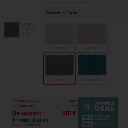
Material & Farbe
Stoff:
Austin
grau
Austin silber
Austin rose
Austin smaragd
Austin grau
1
19% Mehrwertsteuer
381 €
1
10% Extrarabatt
200 €
Sie sparen:
581 €
Ihr Preis:
1.800,00 €
Listenpreis:
2.381,00 €