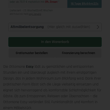
oder ab 79,17 € monatlich mit
0% Zinsen
2
16 Tage 8h:44m:21s
Lieferzeit - {1} Woche|[0,Inf[ Wochen
Alle Preise inkl. MwSt
zzgl. Versand
Altmöbelentsorgung
(Hier gleich mit auswählen)
In den Warenkorb
Gratismuster bestellen
Finanzierung berechnen
Die Ottomane
Easy
lädt zu gemütlichen und entspannten
Stunden ein und überzeugt zugleich mit ihrem einzigartigen
Design, das in jedem Wohnraum zum Blickfang wird. Dank ihrer
praktischen Form lässt sich die Liege vielseitig einsetzen und
eignet sich hervorragend als komfortable Schlafmöglichkeit für
Gäste. Ob zum Entspannen, Relaxen oder Übernachten – die
Ottomane Easy verbindet Stil, Funktionalität und Komfort in
einem Möbelstück