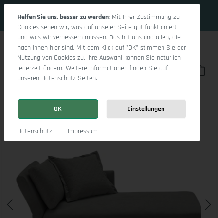
16 Tage 8h:44m:21s
Zum Hauptinhalt springen
Helfen Sie uns, besser zu werden:
Mit Ihrer Zustimmung zu
Cookies sehen wir, was auf unserer Seite gut funktioniert
und was wir verbessern müssen. Das hilf uns und allen, die
nach Ihnen hier sind. Mit dem Klick auf "OK" stimmen Sie der
Nutzung von Cookies zu. Ihre Auswahl können Sie natürlich
jederzeit ändern. Weitere Informationen finden Sie auf
Du hast 0 Pro
War
unseren
Datenschutz-Seiten
.
Easy Recamiere 110 mit Bettkasten rechts
OK
Einstellungen
Bildergalerie überspringen
Datenschutz
Impressum