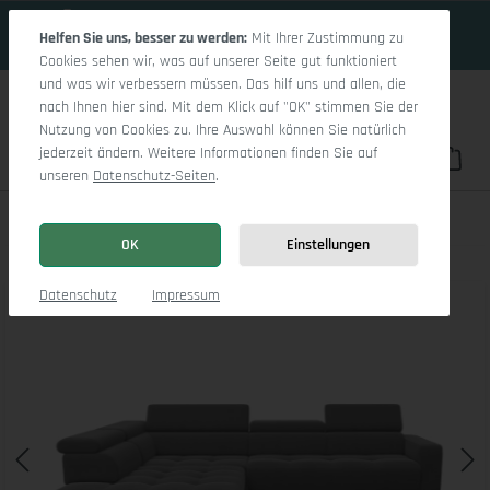
16 Tage 11h:46m:50s
Zum Hauptinhalt springen
Helfen Sie uns, besser zu werden:
Mit Ihrer Zustimmung zu
Cookies sehen wir, was auf unserer Seite gut funktioniert
und was wir verbessern müssen. Das hilf uns und allen, die
nach Ihnen hier sind. Mit dem Klick auf "OK" stimmen Sie der
Nutzung von Cookies zu. Ihre Auswahl können Sie natürlich
jederzeit ändern. Weitere Informationen finden Sie auf
Du hast 0 Pro
War
unseren
Datenschutz-Seiten
.
Marco Aho gr Medium L (mit Funktionen)
OK
Einstellungen
Bildergalerie überspringen
Datenschutz
Impressum