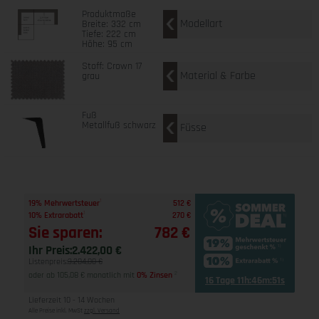
Produktmaße
Modellart
Breite: 332 cm
Tiefe: 222 cm
Höhe: 95 cm
Stoff: Crown 17
Material & Farbe
grau
Fuß
Metallfuß schwarz
Füsse
1
19% Mehrwertsteuer
512 €
1
10% Extrarabatt
270 €
Sie sparen:
782 €
Ihr Preis:
2.422,00 €
Listenpreis:
3.204,00 €
oder ab 105,08 € monatlich mit
0% Zinsen
2
16 Tage 11h:46m:50s
Lieferzeit 10 - 14 Wochen
Alle Preise inkl. MwSt
zzgl. Versand