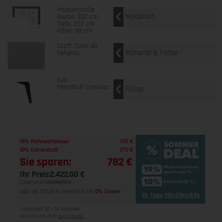
Produktmaße
Modellart
Breite: 332 cm
Tiefe: 222 cm
Höhe: 95 cm
Stoff: Curio 80
Material & Farbe
hellgrau
Fuß
Metallfuß schwarz
Füsse
1
19% Mehrwertsteuer
512 €
1
10% Extrarabatt
270 €
Sie sparen:
782 €
Ihr Preis:
2.422,00 €
Listenpreis:
3.204,00 €
oder ab 105,08 € monatlich mit
0% Zinsen
2
18 Tage 19h:29m:42s
Lieferzeit 10 - 14 Wochen
Alle Preise inkl. MwSt
zzgl. Versand