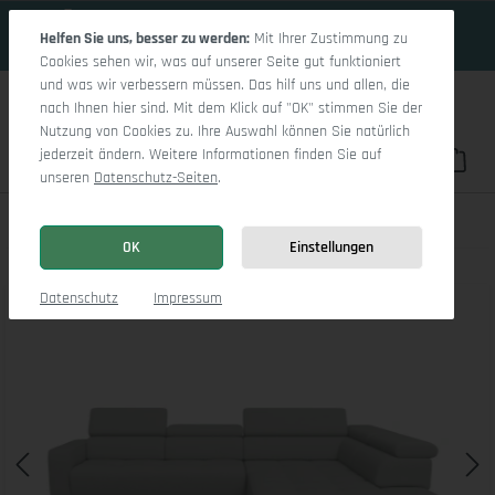
18 Tage 19h:29m:42s
Zum Hauptinhalt springen
Helfen Sie uns, besser zu werden:
Mit Ihrer Zustimmung zu
Cookies sehen wir, was auf unserer Seite gut funktioniert
und was wir verbessern müssen. Das hilf uns und allen, die
nach Ihnen hier sind. Mit dem Klick auf "OK" stimmen Sie der
Nutzung von Cookies zu. Ihre Auswahl können Sie natürlich
jederzeit ändern. Weitere Informationen finden Sie auf
Du hast 0 Pro
War
unseren
Datenschutz-Seiten
.
Marco Aho gr Medium R (mit Funktionen)
OK
Einstellungen
Bildergalerie überspringen
Datenschutz
Impressum