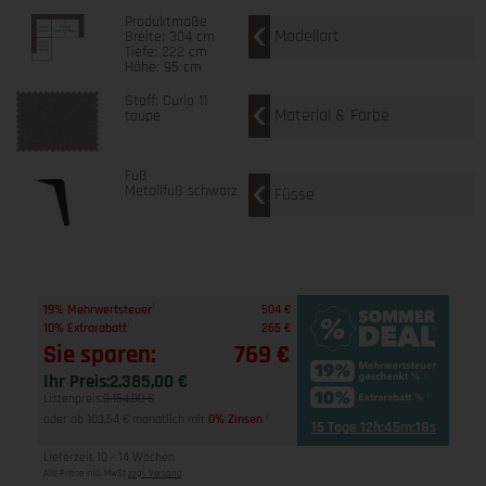
Produktmaße
Modellart
Breite: 304 cm
Tiefe: 222 cm
Höhe: 95 cm
Stoff: Curio 11
Material & Farbe
taupe
Fuß
Metallfuß schwarz
Füsse
1
19% Mehrwertsteuer
504 €
1
10% Extrarabatt
265 €
Sie sparen:
769 €
Ihr Preis:
2.385,00 €
Listenpreis:
3.154,00 €
oder ab 103,54 € monatlich mit
0% Zinsen
2
15 Tage 12h:45m:17s
Lieferzeit 10 - 14 Wochen
Alle Preise inkl. MwSt
zzgl. Versand