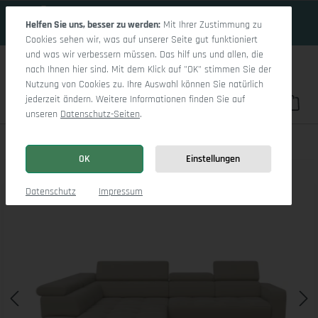
15 Tage 12h:45m:17s
Zum Hauptinhalt springen
Helfen Sie uns, besser zu werden:
Mit Ihrer Zustimmung zu
Cookies sehen wir, was auf unserer Seite gut funktioniert
und was wir verbessern müssen. Das hilf uns und allen, die
nach Ihnen hier sind. Mit dem Klick auf "OK" stimmen Sie der
Nutzung von Cookies zu. Ihre Auswahl können Sie natürlich
jederzeit ändern. Weitere Informationen finden Sie auf
Du hast 0 Pro
War
unseren
Datenschutz-Seiten
.
Marco Aho gr Small L (mit Funktionen)
OK
Einstellungen
Bildergalerie überspringen
Datenschutz
Impressum